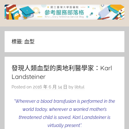
Skip
to
content
臺
灣
標籤:
血型
大
發現人類血型的奧地利醫學家：Karl
學
Landsteiner
圖
Posted on
2016 年 6 月 14 日
by
libtul
書
“Wherever a blood transfusion is performed in the
world today, wherever a worried mother’s
館
threatened child is saved, Karl Landsteiner is
virtually present”.