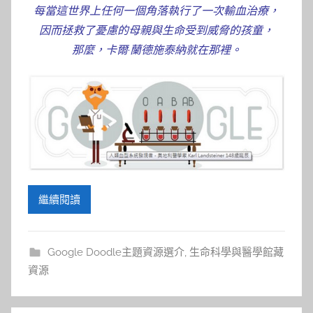
參
每當這世界上任何一個角落執行了一次輸血治療，
考
因而拯救了憂慮的母親與生命受到威脅的孩童，
那麼，卡爾·蘭德施泰納就在那裡。
服
務
部
落
繼續閱讀
格
Google Doodle主題資源選介
,
生命科學與醫學館藏
資源