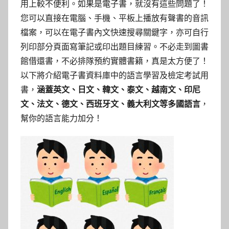
參
用上較不便利。如果是電子書，就沒有這些問題了！
您可以直接在電腦、手機、平板上播放有聲書的音訊
考
檔案，可以在電子書內文快速搜尋關鍵字，亦可自行
服
列印部分頁面寫筆記或印出題目練習。不必走到圖書
館借還書，不必排隊預約實體書籍，真是太方便了！
務
以下將介紹電子書資料庫中的語言學習及檢定考試用
書，
涵蓋英文、日文、韓文、泰文、越南文、印尼
部
文、法文、德文、西班牙文、義大利文等多國語言
，
幫你的語言能力加分！
落
格