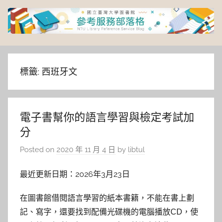
Skip
to
content
臺
灣
標籤:
西班牙文
大
電子書幫你的語言學習與檢定考試加
學
分
圖
Posted on
2020 年 11 月 4 日
by
libtul
書
最近更新日期：2026年3月23日
館
在圖書館借閱語言學習的紙本書籍，不能在書上劃
記、寫字，還要找到配備光碟機的電腦播放CD，使