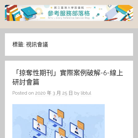
Skip
to
content
臺
灣
標籤:
視訊會議
大
「掠奪性期刊」實際案例破解-6-線上
學
研討會篇
圖
Posted on
2020 年 3 月 25 日
by
libtul
書
館