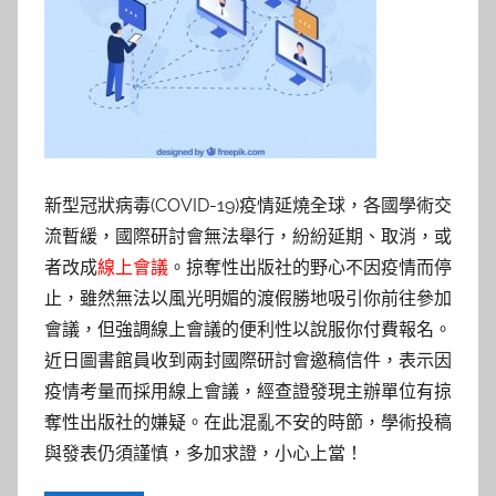
參
考
服
務
新型冠狀病毒(COVID-19)疫情延燒全球，各國學術交
部
流暫緩，國際研討會無法舉行，紛紛延期、取消，或
落
者改成
線上會議
。掠奪性出版社的野心不因疫情而停
止，雖然無法以風光明媚的渡假勝地吸引你前往參加
格
會議，但強調線上會議的便利性以說服你付費報名。
近日圖書館員收到兩封國際研討會邀稿信件，表示因
疫情考量而採用線上會議，經查證發現主辦單位有掠
奪性出版社的嫌疑。在此混亂不安的時節，學術投稿
與發表仍須謹慎，多加求證，小心上當！