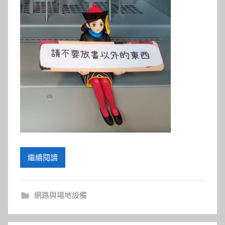
參
考
服
務
部
落
格
繼續閱讀
網路與場地設備