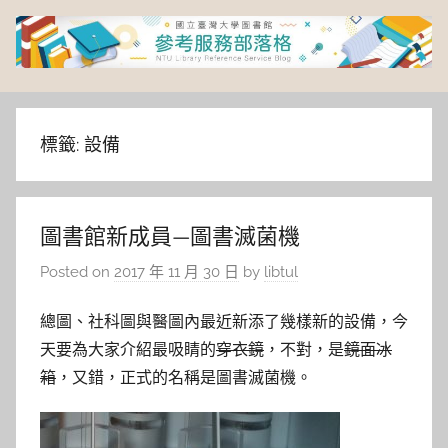
Skip
to
content
臺
灣
標籤:
設備
大
圖書館新成員—圖書滅菌機
學
Posted on
2017 年 11 月 30 日
by
libtul
圖
總圖、社科圖與醫圖內最近新添了幾樣新的設備，今
書
天要為大家介紹最吸睛的
穿衣鏡
，不對，是
鏡面冰
箱
，又錯，正式的名稱是圖書滅菌機。
館