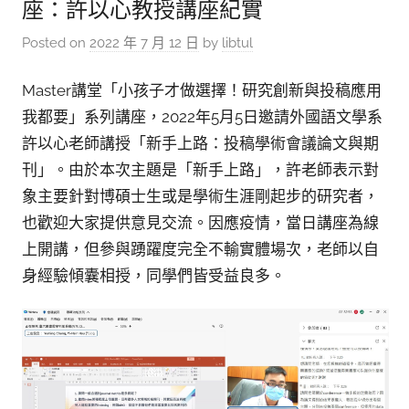
參
座：許以心教授講座紀實
考
Posted on
2022 年 7 月 12 日
by
libtul
服
務
Master講堂「小孩子才做選擇！研究創新與投稿應用
我都要」系列講座，2022年5月5日邀請外國語文學系
部
許以心老師講授「新手上路：投稿學術會議論文與期
落
刊」。由於本次主題是「新手上路」，許老師表示對
格
象主要針對博碩士生或是學術生涯剛起步的研究者，
也歡迎大家提供意見交流。因應疫情，當日講座為線
上開講，但參與踴躍度完全不輸實體場次，老師以自
身經驗傾囊相授，同學們皆受益良多。