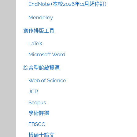
EndNote (本校2026年11月起停訂)
Mendeley
寫作排版工具
LaTeX
Microsoft Word
綜合型館藏資源
Web of Science
JCR
Scopus
學術評鑑
EBSCO
博碩士論文