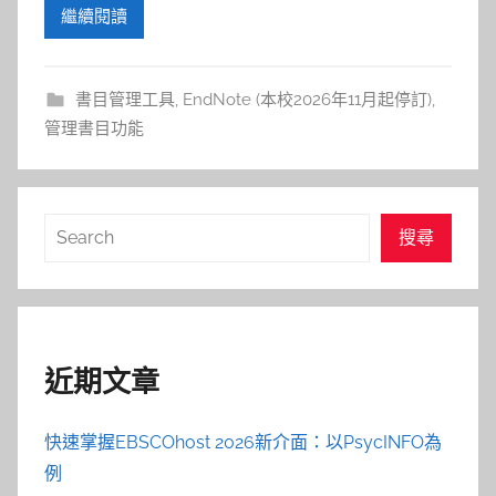
參
繼續閱讀
考
服
書目管理工具
,
EndNote (本校2026年11月起停訂)
,
管理書目功能
務
部
搜
搜尋
尋
落
格
近期文章
快速掌握EBSCOhost 2026新介面：以PsycINFO為
例