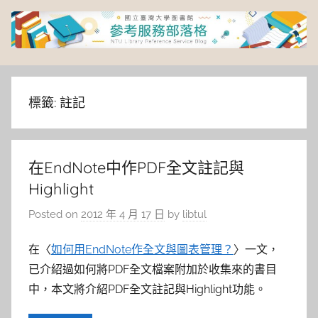
Skip
to
content
臺
灣
標籤:
註記
大
在EndNote中作PDF全文註記與
學
Highlight
圖
Posted on
2012 年 4 月 17 日
by
libtul
書
在〈
如何用EndNote作全文與圖表管理？
〉一文，
已介紹過如何將PDF全文檔案附加於收集來的書目
館
中，本文將介紹PDF全文註記與Highlight功能。