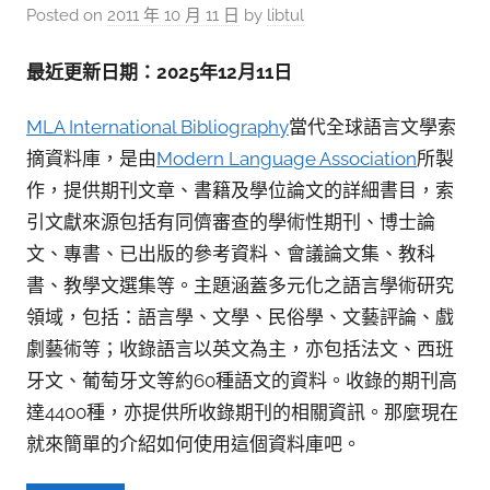
參
Posted on
2011 年 10 月 11 日
by
libtul
考
服
最近更新日期：2025年12月11日
務
MLA International Bibliography
當代全球語言文學索
部
摘資料庫，是由
Modern Language Association
所製
落
作，提供期刊文章、書籍及學位論文的詳細書目，索
格
引文獻來源包括有同儕審查的學術性期刊、博士論
文、專書、已出版的參考資料、會議論文集、教科
書、教學文選集等。主題涵蓋多元化之語言學術研究
領域，包括：語言學、文學、民俗學、文藝評論、戲
劇藝術等；收錄語言以英文為主，亦包括法文、西班
牙文、葡萄牙文等約60種語文的資料。收錄的期刊高
達4400種，亦提供所收錄期刊的相關資訊。那麼現在
就來簡單的介紹如何使用這個資料庫吧。