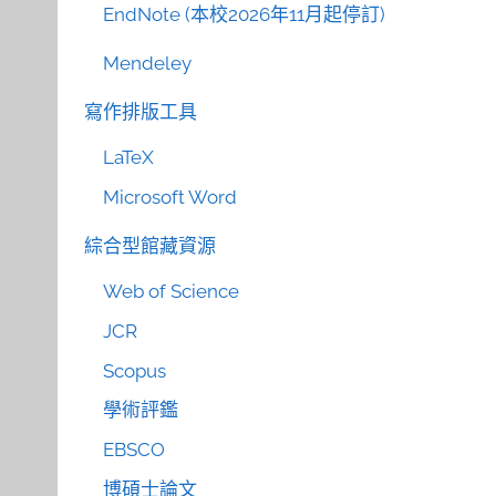
EndNote (本校2026年11月起停訂)
Mendeley
寫作排版工具
LaTeX
Microsoft Word
綜合型館藏資源
Web of Science
JCR
Scopus
學術評鑑
EBSCO
博碩士論文