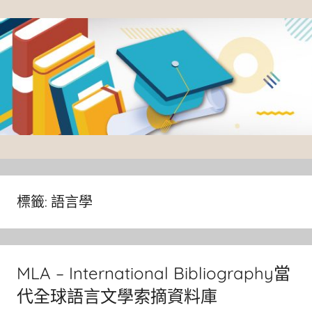
Skip
to
content
臺
灣
大
標籤:
語言學
學
圖
書
MLA – International Bibliography當
館
代全球語言文學索摘資料庫