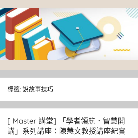
Skip
to
content
臺
灣
大
標籤:
說故事技巧
學
圖
書
[ Master 講堂] 「學者領航．智慧開
館
講」系列講座：陳慧文教授講座紀實