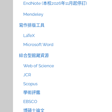
EndNote (本校2026年11月起停訂)
Mendeley
寫作排版工具
LaTeX
Microsoft Word
綜合型館藏資源
Web of Science
JCR
Scopus
學術評鑑
EBSCO
博碩士論文