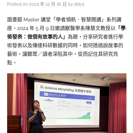
參
Posted on
2024 年 12 月 16 日
by
libtul
考
服
圖書館 Master 講堂「學者領航．智慧開講」系列講
座，2024 年 5 月 9 日邀請獸醫學系陳慧文教授以
「學
務
術發表：做個有故事的人」
為題，分享研究者進行學
部
術發表以及傳達科研數據的同時，如何透過說故事的
落
藝術，讓聽眾／讀者深陷其中，從而記住其研究亮
格
點。