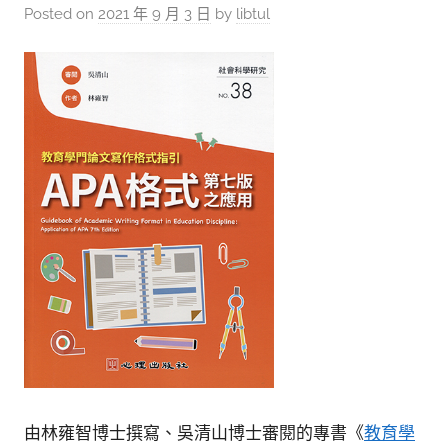
參
Posted on
2021 年 9 月 3 日
by
libtul
考
服
務
部
落
格
由林雍智博士撰寫、吳清山博士審閱的專書《
教育學