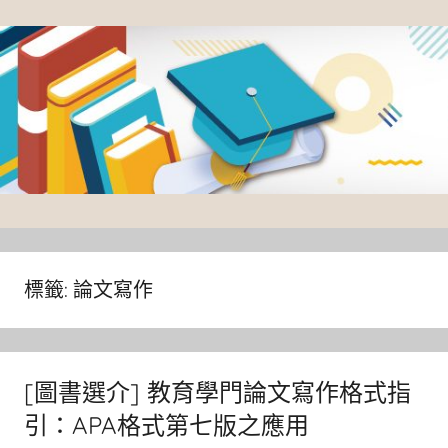
Skip
to
content
臺
灣
大
標籤:
論文寫作
學
圖
書
[圖書選介] 教育學門論文寫作格式指
館
引：APA格式第七版之應用