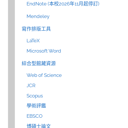
EndNote (本校2026年11月起停訂)
Mendeley
寫作排版工具
LaTeX
Microsoft Word
綜合型館藏資源
Web of Science
JCR
Scopus
學術評鑑
EBSCO
博碩士論文