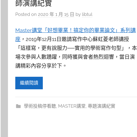
師演講紀實
Posted on
2020 年 1 月 15 日
by
libtul
Master講堂「好想畢業！搞定你的畢業論文」系列講
座
，2019年12月11日邀請寫作中心蘇虹菱老師講授
「這樣寫，更有說服力──實用的學術寫作句型」，本
場次參與人數踴躍，同時獲與會者熱烈迴響，當日演
講精彩內容分享於下。
繼續閱讀
學術投稿停看聽
,
MASTER講堂
,
專題演講紀實