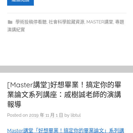
學術投稿停看聽
,
社會科學館藏資源
,
MASTER講堂
,
專題
演講紀實
[Master講堂]好想畢業！搞定你的畢
業論文系列講座：戚樹誠老師的演講
報導
Posted on
2019 年 11 月 1 日
by
libtul
Master講堂「好想畢業！搞定你的畢業論文」系列講