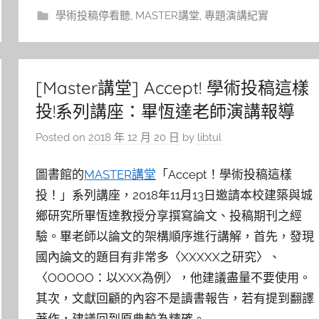
學術投稿停看聽
,
MASTER講堂
,
專題演講紀實
[Master講堂] Accept! 學術投稿這樣
投!系列講座：畢恆達老師演講報導
Posted on
2018 年 12 月 20 日
by
libtul
圖書館的
MASTER講堂
「Accept！學術投稿這樣
投！」系列講座，2018年11月13日邀請本校建築與城
鄉研究所畢恆達教授分享撰寫論文、投稿期刊之經
驗。畢老師以論文的架構順序進行講解，首先，發現
國內論文的題目有非常多〈XXXXX之研究〉、
〈OOOOO：以XXX為例〉，他建議盡量不要使用。
其次，文獻回顧的內容不是讀書報告，若有提到翻譯
著作，建議回到原典較為精確。