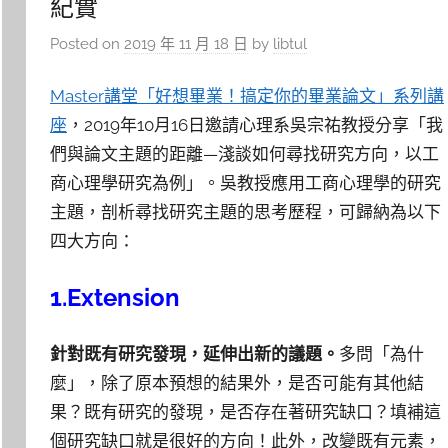
紀實
Posted on
2019 年 11 月 18 日
by
libtul
Master講堂「好想畢業！搞定你的畢業論文」系列講
座
，2019年10月16日邀請心理系吳宗祐教授分享「我
們與論文主題的距離—淺談如何尋找研究方向，以工
商心理學研究為例」。吳教授應用工商心理學的研究
主題，剖析尋找研究主題的思考歷程，可歸納為以下
四大方向：
1.Extension
針對既有研究發現，延伸出新的議題。
多問「為什
麼」，除了原本預想的結果外，是否可能有其他結
果？既有研究的發現，是否存在著研究缺口？填補這
個研究缺口就是很好的方向！此外，改變既有元素，