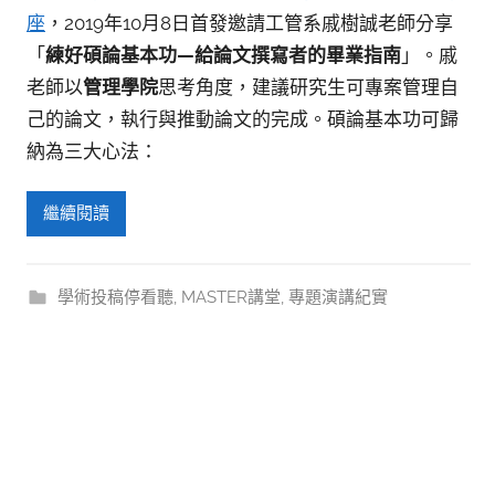
座
，2019年10月8日首發邀請工管系戚樹誠老師分享
「
練好碩論基本功
—
給論文撰寫者的畢業指南
」。戚
老師以
管
理學院
思考角度，建議研究生可專案管理自
己的論文，執行與推動論文的完成。碩論基本功可歸
納為三大心法：
繼續閱讀
學術投稿停看聽
,
MASTER講堂
,
專題演講紀實