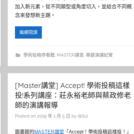
加入新元素，從不同類型或角度切入，並結合不同概
念來發想新主題。
繼續閱讀
學術投稿停看聽
,
MASTER講堂
,
專題演講紀實
[Master講堂] Accept! 學術投稿這樣
投!系列講座：莊永裕老師與蔡政修老
師的演講報導
Posted on
2019 年 1 月 5 日
by
libtul
圖書館的
MASTER講堂
「Accept！學術投稿這樣投！」