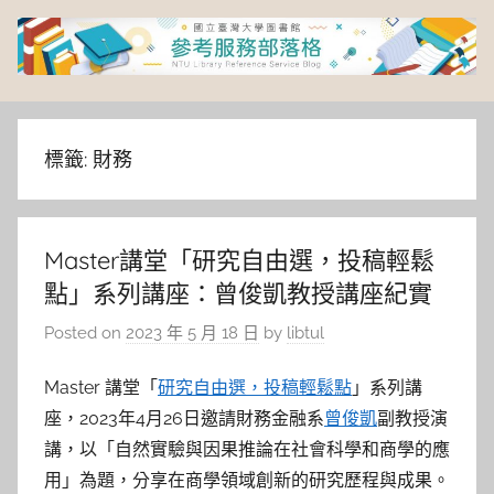
Skip
to
content
臺
灣
標籤:
財務
大
Master講堂「研究自由選，投稿輕鬆
學
點」系列講座：曾俊凱教授講座紀實
圖
Posted on
2023 年 5 月 18 日
by
libtul
書
Master 講堂「
研究自由選，投稿輕鬆點
」系列講
座，2023年4月26日邀請財務金融系
曾俊凱
副教授演
館
講，以「自然實驗與因果推論在社會科學和商學的應
用」為題，分享在商學領域創新的研究歷程與成果。