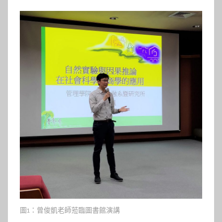
參
考
服
務
部
落
格
圖1：曾俊凱老師蒞臨圖書館演講