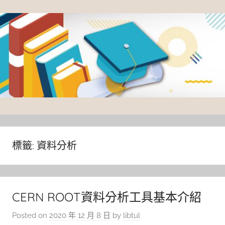
Skip
to
content
臺
灣
大
標籤:
資料分析
學
圖
書
CERN ROOT資料分析工具基本介紹
館
Posted on
2020 年 12 月 8 日
by
libtul