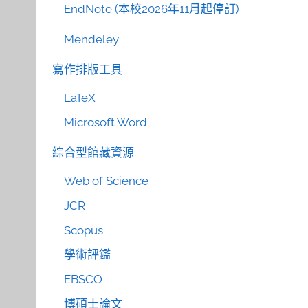
EndNote (本校2026年11月起停訂)
Mendeley
寫作排版工具
LaTeX
Microsoft Word
綜合型館藏資源
Web of Science
JCR
Scopus
學術評鑑
EBSCO
博碩士論文