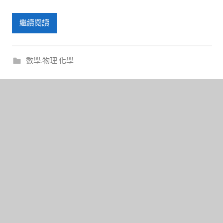
繼續閱讀
數學.物理.化學