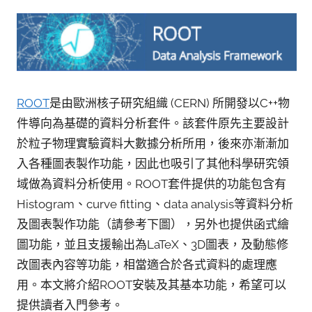
參
考
服
務
部
ROOT
是由歐洲核子研究組織 (CERN) 所開發以C++物
落
件導向為基礎的資料分析套件。該套件原先主要設計
格
於粒子物理實驗資料大數據分析所用，後來亦漸漸加
入各種圖表製作功能，因此也吸引了其他科學研究領
域做為資料分析使用。ROOT套件提供的功能包含有
Histogram、curve fitting、data analysis等資料分析
及圖表製作功能（請參考下圖），另外也提供函式繪
圖功能，並且支援輸出為LaTeX、3D圖表，及動態修
改圖表內容等功能，相當適合於各式資料的處理應
用。本文將介紹ROOT安裝及其基本功能，希望可以
提供讀者入門參考。