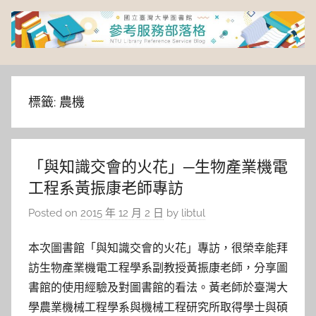
Skip
to
content
臺
灣
標籤:
農機
大
「與知識交會的火花」─生物產業機電
學
工程系黃振康老師專訪
圖
Posted on
2015 年 12 月 2 日
by
libtul
書
本次圖書館「與知識交會的火花」專訪，很榮幸能拜
訪生物產業機電工程學系副教授黃振康老師，分享圖
館
書館的使用經驗及對圖書館的看法。黃老師於臺灣大
學農業機械工程學系與機械工程研究所取得學士與碩