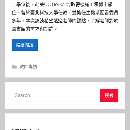
參
士學位後，赴美UC Berkeley取得機械工程博士學
考
位，曾於臺北科技大學任教，並擔任生機系圖書委員
多年。本次訪談希望透過老師的觀點，了解老師對於
服
圖書館的需求與期許。
務
繼續閱讀
部
教師專訪
落
格
搜
搜尋
尋