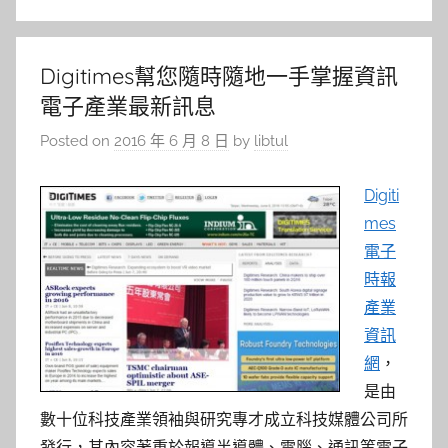
Digitimes幫您隨時隨地一手掌握資訊
電子產業最新訊息
Posted on
2016 年 6 月 8 日
by
libtul
Digiti
mes
電子
時報
產業
資訊
網
，
是由
數十位科技產業領袖與研究專才成立科技媒體公司所
發行，其內容著重於報導半導體、電腦、通訊等電子