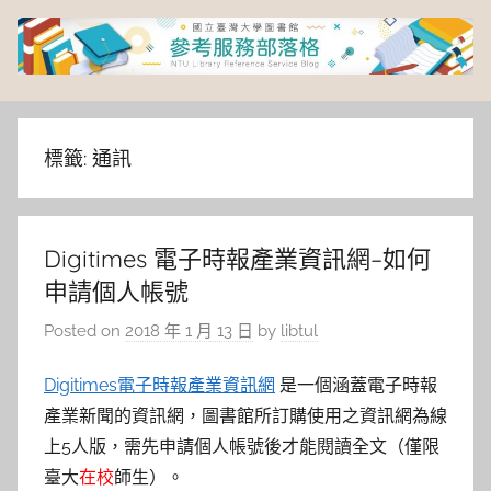
Skip
to
content
臺
灣
標籤:
通訊
大
Digitimes 電子時報產業資訊網–如何
學
申請個人帳號
圖
Posted on
2018 年 1 月 13 日
by
libtul
書
Digitimes電子時報產業資訊網
是一個涵蓋電子時報
產業新聞的資訊網，圖書館所訂購使用之資訊網為線
館
上5人版，需先申請個人帳號後才能閱讀全文（僅限
臺大
在校
師生）。