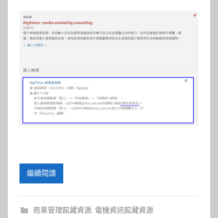
參
考
服
務
部
落
格
繼續閱讀
商業管理館藏資源
,
電機資訊館藏資源