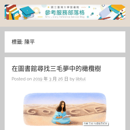
Skip
to
content
臺
灣
標籤:
陳平
大
在圖書館尋找三毛夢中的橄欖樹
學
Posted on
2019 年 3 月 26 日
by
libtul
圖
書
館