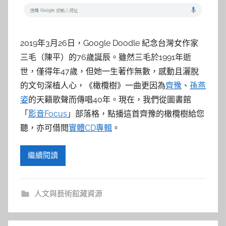
參
考
2019年3月26日，Google Doodle 紀念台灣女作家
服
三毛（陳平）的76歲誕辰。雖然三毛於1991年逝
務
世，僅得年47歲，但她一生著作無數，感動且灑脫
的文句深植人心，《橄欖樹》一曲更因為
齊豫
、
孫燕
部
姿
的天籟歌聲而傳唱40年。現在，我們從圖書館
「
影音Focus
」部落格，點播這首齊豫的橄欖樹給您
落
聽，亦可借閱
實體CD專輯
。
格
繼續閱讀
人文與藝術館藏資源