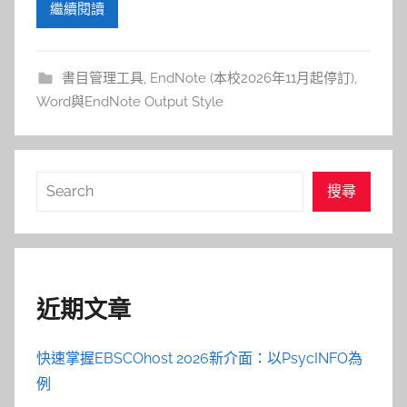
繼續閱讀
書目管理工具
,
EndNote (本校2026年11月起停訂)
,
Word與EndNote Output Style
搜
搜尋
尋
近期文章
快速掌握EBSCOhost 2026新介面：以PsycINFO為
例