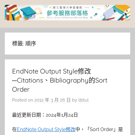
Skip
to
content
臺
灣
標籤:
順序
大
EndNote Output Style修改
學
─Citations、Bibliography的Sort
圖
Order
Posted on
2012 年 3 月 26 日
by
libtul
書
最近更新日期：2024年1月24日
館
在
EndNote Output Style修改
中，「Sort Order」是