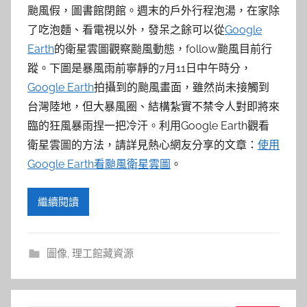
颱風假，圖書館閉館。週末的戶外行程泡湯，在家除
了吃泡麵、看電視以外，發呆之餘可以從
Google
Earth
的衛星雲圖觀察颱風動態，follow颱風目前行
蹤。下圖是暴風雨前寧靜的7月11日中午時分，
Google Earth
拍攝到的颱風畫面，雖然尚未接觸到
台灣陸地，但大暴風圈、結構紮實不禁令人對即將來
臨的狂風暴雨捏一把冷汗。利用Google Earth觀看
衛星雲圖的方法，請詳見熱心網友分享的文章：
使用
Google Earth看颱風衛星雲圖
。
繼續閱讀
圖像
,
理工館藏資源