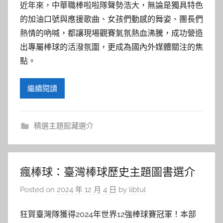
近年來，中華職棒啦啦隊聲勢浩大，無論是獨具特色
的加油口號與應援歌曲、女孩們動感的舞姿、團長們
熱情的吶喊，都讓現場觀賽氣氛熱血沸騰，成功營造
出專屬棒球的活潑氛圍，更成為國內外媒體關注的焦
點。
繼續閱讀
精選主題館藏選介
瘋棒球：臺灣棒球歷史主題圖書選介
Posted on
2024 年 12 月 4 日
by
libtul
狂賀臺灣隊獲得2024年世界12強棒球賽冠軍！本部