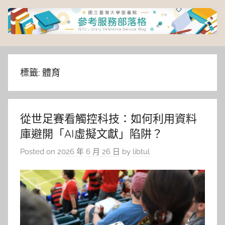
Skip
to
content
臺
灣
標籤:
體育
大
從世足賽看觸控科技：如何利用資料
學
庫避開「AI虛擬文獻」陷阱？
圖
Posted on
2026 年 6 月 26 日
by
libtul
書
館