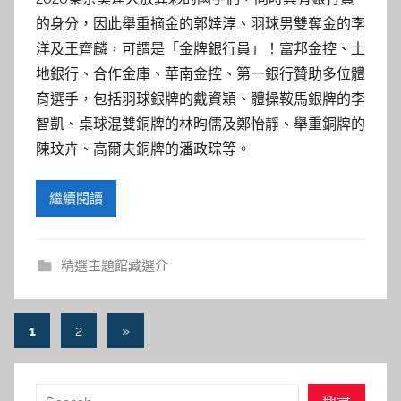
的身分，因此舉重摘金的郭婞淳、羽球男雙奪金的李
洋及王齊麟，可謂是「金牌銀行員」！富邦金控、土
地銀行、合作金庫、華南金控、第一銀行贊助多位體
育選手，包括羽球銀牌的戴資穎、體操鞍馬銀牌的李
智凱、桌球混雙銅牌的林昀儒及鄭怡靜、舉重銅牌的
陳玟卉、高爾夫銅牌的潘政琮等。
繼續閱讀
精選主題館藏選介
文
Next
1
2
»
Posts
章
導
搜