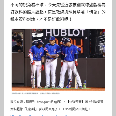
不同的視角看棒球。今天先從這張被幽默球迷戲稱為
訂飲料的照片談起，這是教練與球員拿著「情蒐」的
紙本資料討論，才不是訂飲料呢！
圖片來源：鏡周刊（2024年11月19日）。【12強預賽】場上討論情蒐
資料超像「訂飲料」 彭政閔回應了。FTNN新聞網。網址：