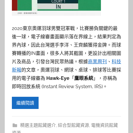
2020東京奧運羽球男雙冠軍戰，比賽勝負關鍵的最
後一球，電子線審畫面顯示落在界線上，結果判定為
界內球，因此台灣選手李洋、王齊麟獲得金牌。而球
賽轉播的IN畫面，很多人將其截圖，更設計出相關圖
片及商品，引發台灣民眾熱議。根據
商業周刊
、
科技
新報
的文章，奧運羽球、網球、桌球、排球等比賽採
用的電子線審為
Hawk-Eye
「
鷹眼系統
」，亦稱為
即時回放系統 (Instant Review System, IRS)。
繼續閱讀
精選主題館藏選介
,
綜合型館藏資源
,
電機資訊館藏