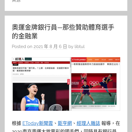
資源
奧運金牌銀行員—那些贊助體育選手
的金融業
Posted on
2021 年 8 月 6 日
by
libtul
根據
EToday新聞雲
、
鉅亨網
、
經理人雜誌
報導，在
2020東京奧運大放異彩的國手們，同時具有銀行員