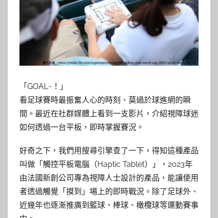
參
考
服
務
「GOAL~！」
部
看足球賽時最振奮人心的時刻、莫過於球進網的瞬
間。最近在社群媒體上看到一支影片，介紹視障球迷
落
如何透過一台平板，即時掌握賽況。
格
好奇之下，我們用搜尋引擎查了一下，得知這種產品
叫做「觸控平板電腦（Haptic Tablet）」，2023年
由法國新創公司專為視障人士設計的產品，能讓使用
者透過觸覺「摸到」場上的即時戰況。除了足球外、
近幾年也逐漸推廣到籃球、棒球、橄欖球等運動賽事