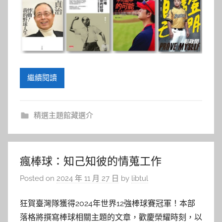
繼續閱讀
精選主題館藏選介
瘋棒球：知己知彼的情蒐工作
Posted on
2024 年 11 月 27 日
by
libtul
狂賀臺灣隊獲得2024年世界12強棒球賽冠軍！本部
落格將撰寫棒球相關主題的文章，歡慶榮耀時刻，以