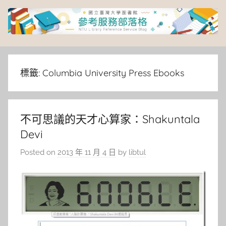
Skip
to
content
臺
灣
標籤:
Columbia University Press Ebooks
大
不可思議的天才心算家：Shakuntala
學
Devi
圖
Posted on
2013 年 11 月 4 日
by
libtul
書
館