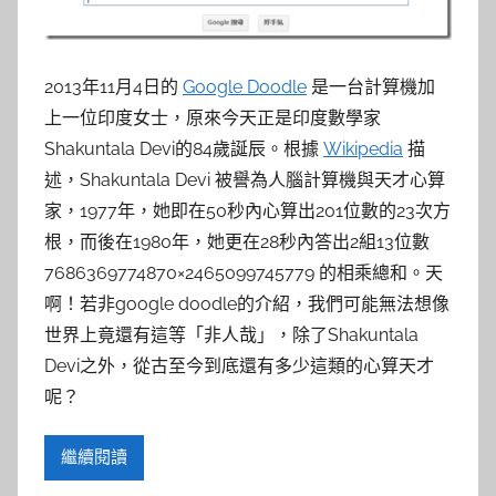
參
考
2013年11月4日的
Google Doodle
是一台計算機加
服
上一位印度女士，原來今天正是印度數學家
Shakuntala Devi的84歲誕辰。根據
Wikipedia
描
務
述，Shakuntala Devi 被譽為人腦計算機與天才心算
部
家，1977年，她即在50秒內心算出201位數的23次方
根，而後在1980年，她更在28秒內答出2組13位數
落
7686369774870×2465099745779 的相乘總和。天
啊！若非google doodle的介紹，我們可能無法想像
格
世界上竟還有這等「非人哉」，除了Shakuntala
Devi之外，從古至今到底還有多少這類的心算天才
呢？
繼續閱讀