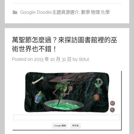
Google Doodle主題資源選介
,
數學.物理.化學
萬聖節怎麼過？來探訪圖書館裡的巫
術世界也不錯！
Posted on
2013 年 10 月 31 日
by
libtul