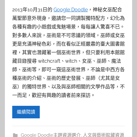
2013年10月31日的
Google Doodle
，神秘女巫配合
萬聖節意外現身，邀請您一同調製獨特配方，幻化為
各種有趣的小遊戲或鬼魅場景，每每讓人驚喜不已。
對多數人來說，巫術是不可思議的領域，巫師或女巫
更是充滿神秘色彩，而在看似正經嚴肅的臺大圖書館
裡，其實也潛藏著一個巫術世界，但只要利用本館館
藏目錄搜尋 witchcraft、witch、女巫、巫師、魔法
師、巫術等，即可一窺這巫術世界，不論是中西方各
種巫術的介紹、巫術的歷史發展、巫師（尤其是女
巫）的獨特世界、以及與巫師相關的文學作品等，不
一而足，歡迎有興趣的讀者前來探訪。
繼續閱讀
Google Doodle主題資源選介
,
人文與藝術館藏資源