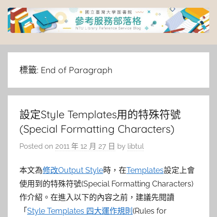
Skip
to
content
臺
灣
標籤:
End of Paragraph
大
設定Style Templates用的特殊符號
學
(Special Formatting Characters)
圖
Posted on
2011 年 12 月 27 日
by
libtul
書
本文為
修改Output Style
時，在
Templates
設定上會
使用到的特殊符號(Special Formatting Characters)
館
作介紹。在進入以下的內容之前，建議先閱讀
「
Style Templates 四大運作規則
(Rules for