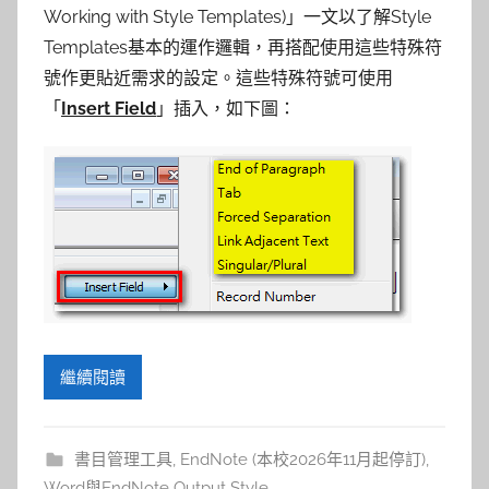
參
Working with Style Templates)」一文以了解Style
考
Templates基本的運作邏輯，再搭配使用這些特殊符
號作更貼近需求的設定。這些特殊符號可使用
服
「
Insert Field
」插入，如下圖：
務
部
落
格
繼續閱讀
書目管理工具
,
EndNote (本校2026年11月起停訂)
,
Word與EndNote Output Style