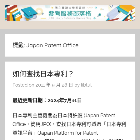
Skip
to
content
臺
灣
標籤:
Japan Patent Office
大
如何查找日本專利？
學
Posted on
2011 年 9 月 28 日
by
libtul
圖
最近更新日期：2024年7月11日
書
日本專利主管機關為日本特許廳 (Japan Patent
館
Office，簡稱JPO)，查找日本專利可透過「日本專利
資訊平台」(Japan Platform for Patent