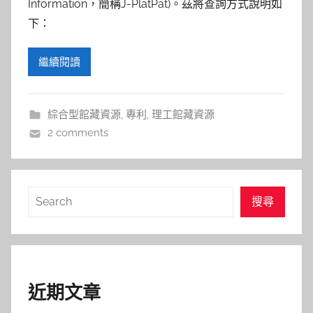
參
Information，簡稱J-PlatPat)。茲將查詢方式說明如
下：
考
繼續閱讀
服
務
綜合型館藏資源
,
專利
,
理工館藏資源
部
2 comments
落
搜
搜尋
格
尋
近期文章