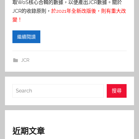
參
取WoS核心合輯的數據，以便產出JCR數據。關於
JCR的收錄原則，
於2021年全新改版後，則有重大改
考
變！
服
繼續閱讀
務
部
JCR
落
搜
格
搜尋
尋
近期文章