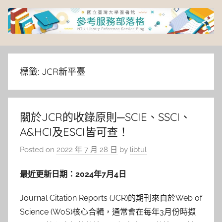
Skip
to
content
臺
灣
標籤:
JCR新平臺
大
關於JCR的收錄原則─SCIE、SSCI、
學
A&HCI及ESCI皆可查！
圖
Posted on
2022 年 7 月 28 日
by
libtul
書
最近更新日期：2024年7月4日
館
Journal Citation Reports (JCR)的期刊來自於Web of
Science (WoS)核心合輯，通常會在每年3月份時擷