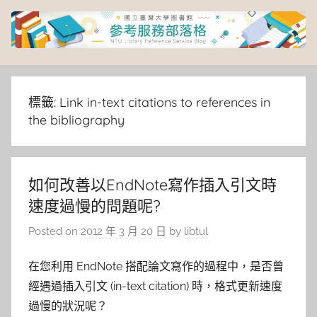
Skip
to
content
臺
灣
標籤:
Link in-text citations to references in
the bibliography
大
學
如何改善以EndNote寫作插入引文時
速度過慢的問題呢?
圖
Posted on
2012 年 3 月 20 日
by
libtul
書
在您利用 EndNote 搭配論文寫作的過程中，是否曾
館
經遇過插入引文 (in-text citation) 時，格式更新速度
過慢的狀況呢？