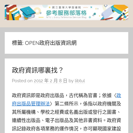
Skip
to
content
臺
灣
標籤:
OPEN政府出版資訊網
大
政府資訊哪裏找？
學
Posted on
2012 年 2 月 8 日
by
libtul
圖
政府資訊即是政府出版品，古代稱為官書；依據〈
政
書
府出版品管理辦法
〉第二條所示，係指以政府機關及
其所屬機構、學校之經費或名義出版或發行之圖書、
館
連續性出版品、電子出版品及其他非書資料。政府資
訊記錄政府各項業務的運作情況，亦可顯現國家建設