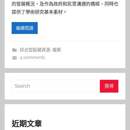
參
的發展概況，及作為政府和民眾溝通的橋樑，同時也
考
提供了學術研究基本素材。
服
繼續閱讀
務
綜合型館藏資源
,
檔案
部
4 comments
落
搜
格
搜尋
尋
近期文章