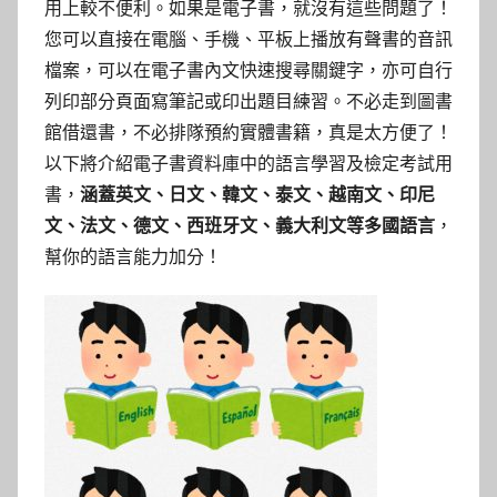
參
用上較不便利。如果是電子書，就沒有這些問題了！
您可以直接在電腦、手機、平板上播放有聲書的音訊
考
檔案，可以在電子書內文快速搜尋關鍵字，亦可自行
服
列印部分頁面寫筆記或印出題目練習。不必走到圖書
館借還書，不必排隊預約實體書籍，真是太方便了！
務
以下將介紹電子書資料庫中的語言學習及檢定考試用
書，
涵蓋英文、日文、韓文、泰文、越南文、印尼
部
文、法文、德文、西班牙文、義大利文等多國語言
，
幫你的語言能力加分！
落
格