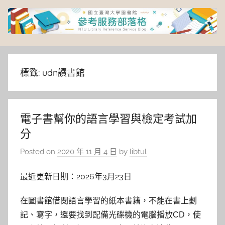
Skip
to
content
臺
灣
標籤:
udn讀書館
大
電子書幫你的語言學習與檢定考試加
學
分
圖
Posted on
2020 年 11 月 4 日
by
libtul
書
最近更新日期：2026年3月23日
館
在圖書館借閱語言學習的紙本書籍，不能在書上劃
記、寫字，還要找到配備光碟機的電腦播放CD，使