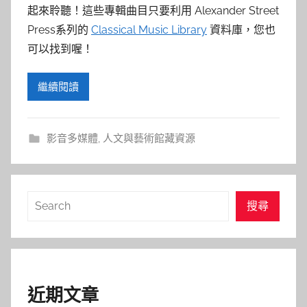
參
起來聆聽！這些專輯曲目只要利用 Alexander Street
考
Press系列的
Classical Music Library
資料庫，您也
可以找到喔！
服
繼續閱讀
務
部
影音多媒體
,
人文與藝術館藏資源
落
格
搜
搜尋
尋
近期文章