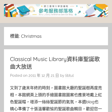
Skip
to
content
臺
灣
標籤:
Christmas
大
Classical Music Library資料庫聖誕歌
學
曲大放送
圖
Posted on
2011 年 12 月 21 日
by
libtul
書
又到了歲末年終的時刻，圖書館大廳的聖誕樹再度亮
相，本館網頁上頭的手繪圖書館圖案也應景地戴上紅
館
色聖誕帽，增添一絲絲聖誕節的氣氛，本週blog也
精心準備了十張溫馨歡愉的聖誕歌曲輯目，歡迎您一