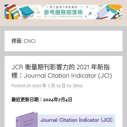
Skip
to
content
臺
灣
標籤:
CNCI
大
JCR 衡量期刊影響力的 2021 年新指
學
標：Journal Citation Indicator (JCI)
圖
Posted on
2021 年 7 月 14 日
by
libtul
書
最近更新日期：2024年7月4日
館