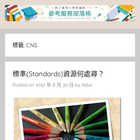
Skip
to
content
臺
灣
標籤:
CNS
大
標準(Standards)資源何處尋？
學
Posted on
2012 年 8 月 30 日
by
libtul
圖
書
館