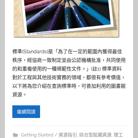
參
考
服
務
標準(Standards)是「為了在一定的範圍內獲得最佳
部
秩序，經協商一致制定並由公認機構批准，共同使用
的和重複使用的一種規範性文件。」(註1) 標準資料
落
對於工程與其他技術實務的領域，都很有參考價值，
以下將為您介紹在查詢標準時，可善加利用的圖書館
格
資源。
繼續閱讀
Getting Started / 資源指引
,
綜合型館藏資源
,
理工