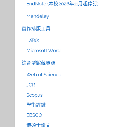
EndNote (本校2026年11月起停訂)
Mendeley
寫作排版工具
LaTeX
Microsoft Word
綜合型館藏資源
Web of Science
JCR
Scopus
學術評鑑
EBSCO
博碩士論文