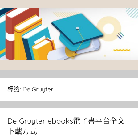
Skip
to
content
臺
灣
大
標籤:
De Gruyter
學
圖
書
De Gruyter ebooks電子書平台全文
館
下載方式