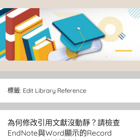
Skip
to
content
臺
灣
大
標籤:
Edit Library Reference
學
圖
書
為何修改引用文獻沒動靜？請檢查
館
EndNote與Word顯示的Record