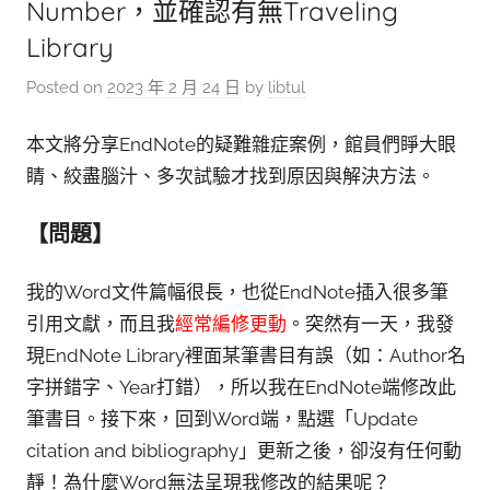
參
Number，並確認有無Traveling
考
Library
服
Posted on
2023 年 2 月 24 日
by
libtul
務
部
本文將分享EndNote的疑難雜症案例，館員們睜大眼
睛、絞盡腦汁、多次試驗才找到原因與解決方法。
落
格
【問題】
我的Word文件篇幅很長，也從EndNote插入很多筆
引用文獻，而且我
經常編修更動
。突然有一天，我發
現EndNote Library裡面某筆書目有誤（如：Author名
字拼錯字、Year打錯），所以我在EndNote端修改此
筆書目。接下來，回到Word端，點選「Update
citation and bibliography」更新之後，卻沒有任何動
靜！為什麼Word無法呈現我修改的結果呢？