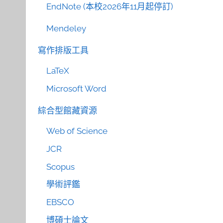
EndNote (本校2026年11月起停訂)
Mendeley
寫作排版工具
LaTeX
Microsoft Word
綜合型館藏資源
Web of Science
JCR
Scopus
學術評鑑
EBSCO
博碩士論文