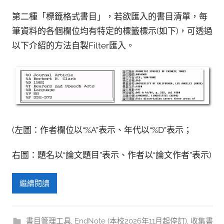
參
考
第二種「標籤格式書目」，若欲匯入的書目清單，每
筆資料的各個欄位均有特定的標籤標示(如下)，可透過
服
以下介紹的方法自製Filter匯入。
務
部
落
格
(左圖：作者欄位以“%A”表示、年代以“%D”表示；
右圖：題名以“論文題目”表示、作者以“論文作者”表示)
繼續閱讀
書目管理工具
,
EndNote (本校2026年11月起停訂)
,
收集書