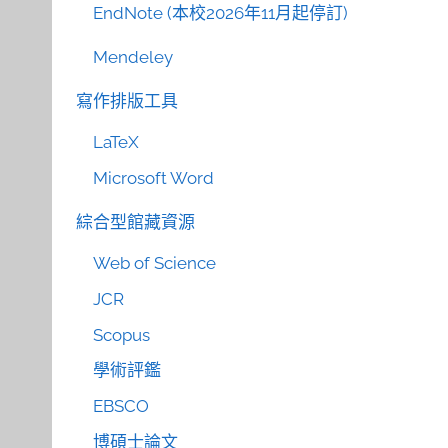
EndNote (本校2026年11月起停訂)
Mendeley
寫作排版工具
LaTeX
Microsoft Word
綜合型館藏資源
Web of Science
JCR
Scopus
學術評鑑
EBSCO
博碩士論文