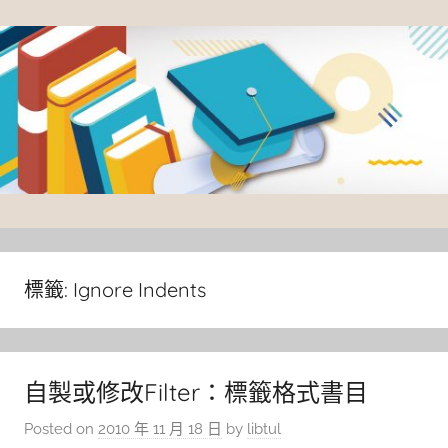
Skip
to
content
臺
灣
大
標籤:
Ignore Indents
學
圖
書
自製或修改Filter：標籤格式書目
館
Posted on
2010 年 11 月 18 日
by
libtul