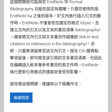
參
這個問題很可能與您 EndNote 中 Format
Bibliography 功能的設定有關喔。只要您使用的是
考
EndNote X4 之後的版本，於文內進行插入引文的動
服
作時，EndNote 不僅會依您選定的格式 (style)，去
建立文內的引文以及文末的書目清單 (bibliography)
務
，還會將文內引文與文末書目作超連結 (link in-text
citations to references in the bibliography)，亦
部
即，只要將滑鼠移至該文內引文，按住 Ctrl 鍵再點
擊滑鼠後，即可跳至該引用的文末書目清單，也因此
落
在編輯插入較多筆參考書目的長文件時，EndNote
執行更新引用格式的速度就會受到影響。
格
欲改善這個問題，建議有以下兩種作法：
繼續閱讀