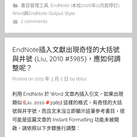
書目管理工具
,
EndNote (本校2026年11月起停訂)
,
Word與EndNote Output Style
2 comments
EndNote插入文獻出現奇怪的大括號
與井號 {Liu, 2010 #3985}，應如何調
整呢？
Posted on
2011 年 3 月 2 日
by
libtul
利用 EndNote 於 Word 文章內插入引文，如果出現
類似
{
Liu, 2010
#
3985
}
這樣的格式，有奇怪的大括
號與井字號，而且文末沒立即顯示這筆參考書目，很
可能是這篇文章的 Instant Formatting 功能未被開
啟，請依照以下步驟進行調整：