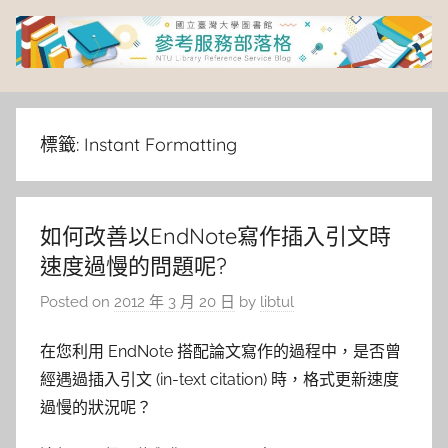
Skip
to
content
臺
灣
標籤:
Instant Formatting
大
如何改善以EndNote寫作插入引文時
學
速度過慢的問題呢?
圖
Posted on
2012 年 3 月 20 日
by
libtul
書
在您利用 EndNote 搭配論文寫作的過程中，是否曾
經遇過插入引文 (in-text citation) 時，格式更新速度
館
過慢的狀況呢？