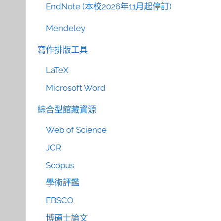
EndNote (本校2026年11月起停訂)
Mendeley
寫作排版工具
LaTeX
Microsoft Word
綜合型館藏資源
Web of Science
JCR
Scopus
學術評鑑
EBSCO
博碩士論文