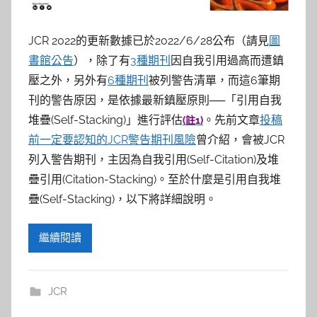
參
考
JCR 2022的更新數據已於2022/6/28公布（請見
圖
書館公告
），除了有
3種期刊
因自我引用過高而遭鎮
服
壓之外，另外有
6種期刊
被列警告清單，而這6筆期
務
刊的警告原因，是依據最新鎮壓原則──「引用自我
堆疊(Self-Stacking)」進行評估
。先前文章
投稿
(註1)
部
前一定要認知的JCR警告期刊風險
曾介紹，會被JCR
列入警告期刊，主因為自我引用(Self-Citation)及堆
落
疊引用(Citation-Stacking)。至於什麼是引用自我堆
疊(Self-Stacking)，以下將詳細說明。
格
繼續閱讀
JCR