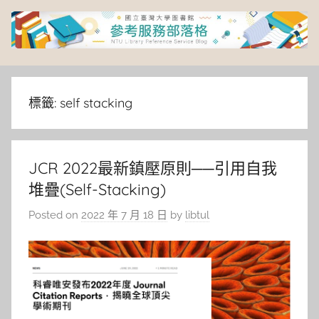
Skip
to
content
臺
灣
標籤:
self stacking
大
JCR 2022最新鎮壓原則──引用自我
學
堆疊(Self-Stacking)
圖
Posted on
2022 年 7 月 18 日
by
libtul
書
館