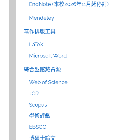
EndNote (本校2026年11月起停訂)
Mendeley
寫作排版工具
LaTeX
Microsoft Word
綜合型館藏資源
Web of Science
JCR
Scopus
學術評鑑
EBSCO
博碩士論文