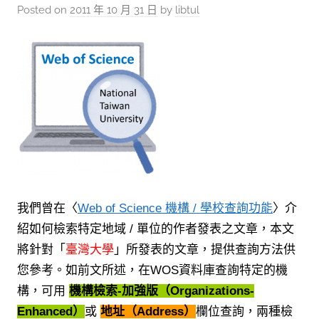
參
Posted on
2011 年 10 月 31 日
by
libtul
考
服
務
部
落
格
我們曾在〈
Web of Science 機構 / 學校查詢功能
〉介
紹如何檢索特定地域 / 單位的作者發表之文章，本文
將針對「
臺灣大學
」所發表的文章，提供查詢方法供
您參考。如前文所述，在WOS資料庫
查詢特定的機
構，可用
機構檢索-加強版（Organizations-
Enhanced）
或
地址（Address）
欄位查詢，兩種檢