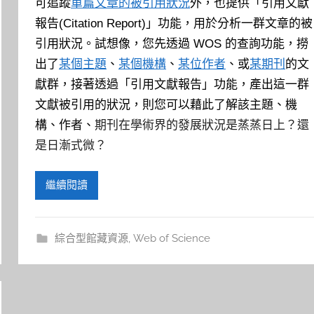
可追蹤
單篇文章的被引用狀況
外，也提供「引用文獻
報告(Citation Report)」功能，用於分析一群文章的被
引用狀況。試想像，您先透過 WOS 的查詢功能，撈
出了
某個主題
、
某個機構
、
某位作者
、或
某期刊
的文
獻群，接著透過「引用文獻報告」功能，產出這一群
文獻被引用的狀況，則您可以藉此了解該主題、機
構、作者、
期刊在學術界的發展狀況是蒸蒸日上？還
是日漸式微？
繼續閱讀
綜合型館藏資源
,
Web of Science