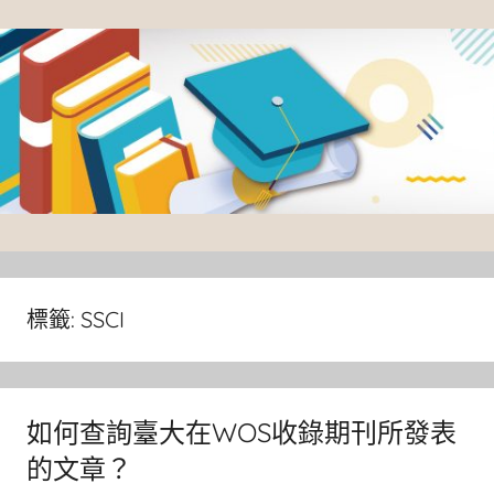
Skip
to
content
臺
灣
大
標籤:
SSCI
學
圖
書
如何查詢臺大在WOS收錄期刊所發表
館
的文章？