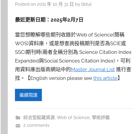
Posted on
2011 年 10 月 31 日
by
libtul
最近更新日期：
2025
年
2
月
7
日
當您想瞭解哪些期刊收錄於Web of Science(簡稱
WOS)資料庫，或是想查詢投稿期刊是否為SCIE或
SSCI期刊時(兩者全稱分別為 Science Citation Index
Expanded與Social Sciences Citation Index)，可利
用資料庫出版商網站中的
Master Journal List
進行查
找。【English version please see
this article
】
繼續閱讀
綜合型館藏資源
,
Web of Science
,
學術評鑑
2 comments