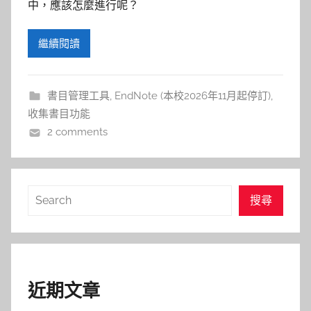
參
中，應該怎麼進行呢？
考
繼續閱讀
服
書目管理工具
,
EndNote (本校2026年11月起停訂)
,
務
收集書目功能
部
2 comments
落
搜
搜尋
格
尋
近期文章