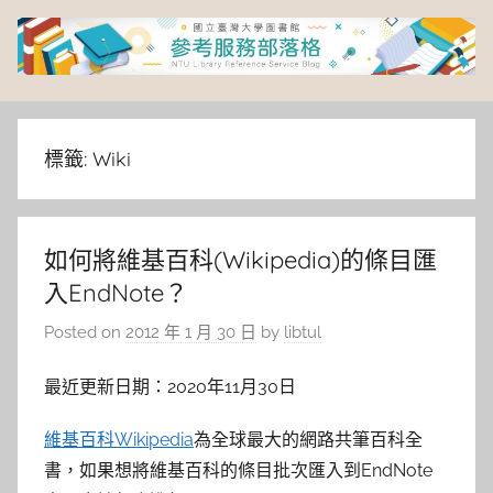
Skip
to
content
臺
灣
標籤:
Wiki
大
如何將維基百科(Wikipedia)的條目匯
學
入EndNote？
圖
Posted on
2012 年 1 月 30 日
by
libtul
書
最近更新日期：2020年11月30日
館
維基百科Wikipedia
為全球最大的網路共筆百科全
書，如果想將維基百科的條目批次匯入到EndNote