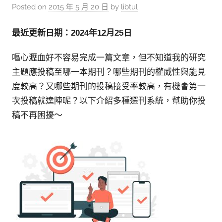
參
Posted on
2015 年 5 月 20 日
by
libtul
考
服
最近更新日期：2024年12月25日
務
嘔心瀝血好不容易完成一篇文章，但不知道我的研究
部
主題應投稿至哪一本期刊？哪些期刊的權威性與能見
落
度較高？又哪些期刊的投稿接受率較高，有機會第一
格
次投稿就達陣呢？以下介紹多種選刊系統，幫助你投
稿不再困擾～