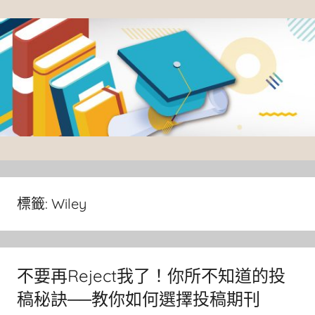
Skip
to
content
臺
灣
大
標籤:
Wiley
學
圖
書
不要再Reject我了！你所不知道的投
館
稿秘訣──教你如何選擇投稿期刊