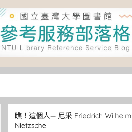
瞧！這個人— 尼采 Friedrich Wilhelm
Nietzsche