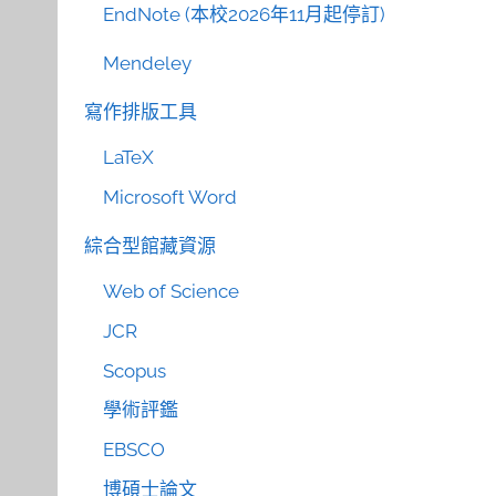
EndNote (本校2026年11月起停訂)
Mendeley
寫作排版工具
LaTeX
Microsoft Word
綜合型館藏資源
Web of Science
JCR
Scopus
學術評鑑
EBSCO
博碩士論文