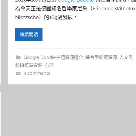
為今天正是德國知名哲學家尼采（Friedrich Wilhelm
Nietzsche）的169歲誕辰。
繼續閱讀
Google Doodle主題資源選介
,
綜合型館藏資源
,
人文與
藝術館藏資源
,
心理
4 comments