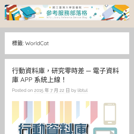
Skip
to
content
臺
灣
標籤:
WorldCat
大
行動資料庫，研究零時差 ─ 電子資料
學
庫 APP 系統上線！
圖
Posted on
2015 年 7 月 22 日
by
libtul
書
館