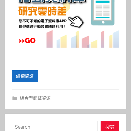
參
考
服
務
部
落
繼續閱讀
格
綜合型館藏資源
搜
搜尋