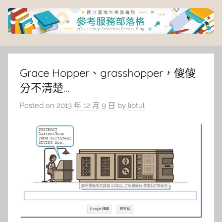
Skip
to
content
臺
灣
Grace Hopper、grasshopper，傻傻
分不清楚…
大
Posted on
2013 年 12 月 9 日
by
libtul
學
圖
書
館