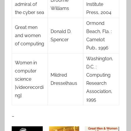
Broome
admiral of
Institute
Williams
the cyber sea
Press, 2004
Ormond
Great men
Donald D.
Beach, Fla. :
and women
Spencer
Camelot
of computing
Pub., 1996
Washington,
Women in
D.C. :
computer
Mildred
Computing
science
Dresselhaus
Research
[videorecordi
Association,
ng]
1995
–