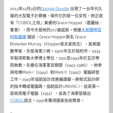
參
2013年12月9日的
Google Doodle
出現了一台年代久
考
遠的大型電子計算機，操作它的是一位女性，她正是
服
有「COBOL之母」美譽的Grace Hopper（葛麗絲．
霍普），而今天是她的107歲誕辰。根據
大英簡明百
務
科知識庫
描述，Grace Hopper原名 Grace
Brewster Murray（Hopper是夫家姓氏），是美國
部
數學家，亦是海軍少將。1906年生於紐約市，1934
年取得耶魯大學博士學位，1931至1944年於瓦莎學
落
院執教。在擔任海軍軍官期間（1943-1986），她參
與哈佛Mark I（1944）和Mark II（1945）電腦研發
格
工作，1949年協助設計改進編譯器，將程式設計師
的指令轉成電腦碼。協助設計UNIVAC I，這是第一
部商用電子電腦（1951），並為了海軍發展出
COBOL
語言。1991年獲得國家技術獎章。
–