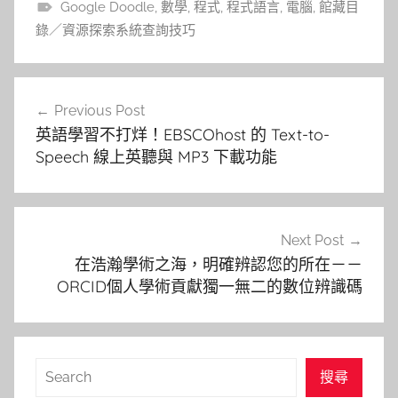
Google Doodle
,
數學
,
程式
,
程式語言
,
電腦
,
館藏目
錄／資源探索系統查詢技巧
文
Previous Post
章
英語學習不打烊！EBSCOhost 的 Text-to-
導
Speech 線上英聽與 MP3 下載功能
覽
Next Post
在浩瀚學術之海，明確辨認您的所在－－
ORCID個人學術貢獻獨一無二的數位辨識碼
搜
搜尋
尋