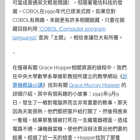
可當成普通英文輕易閱讀），但隨著電信科技的發
展，COBOL在1990年代已逐漸式微。如果您對
COBOL有興趣，本館更有許多相關館藏，只要在館
藏目錄利用
”COBOL (Computer program
language)”
查詢「主題」，相信會讓您大有所獲。
–
在搜尋有關 Grace Hopper相關資源的過程中，我們
在中央大學數學系單維彰教授所建立的教學網站《
計
算機概論16講
》找到有關
Grace Murray Hopper
的
詳細介紹，其中有個有趣的小故事：1945年9月9
日，發生了一樁對電腦界而言非常重要的軼事。那天
因為天氣很熱，他們都把窗戶給打開了，然後飛進來
一隻蛾，結果那隻蛾被打死在一支繼電器裡面，造成
電路不通，讓機器當機，使他們沒辦法算出他們要的
結果。經過了近一天的檢查，Hopper找到了那隻