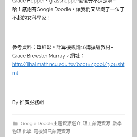
Grace Hopper、grasshopper傻傻分不清楚啊~~
哈！感謝有Google Doodle，讓我們又認識了一位了
不起的女科學家！
–
參考資料：單維彰。計算機概論16講擴編教材–
Grace Brewster Murray。網址：
http://libai.math.ncu.edu.tw/bcc16/pool/3.06.sht
ml
–
By 推廣服務組
Google Doodle主題資源選介
,
理工館藏資源
,
數學.
物理.化學
,
電機資訊館藏資源