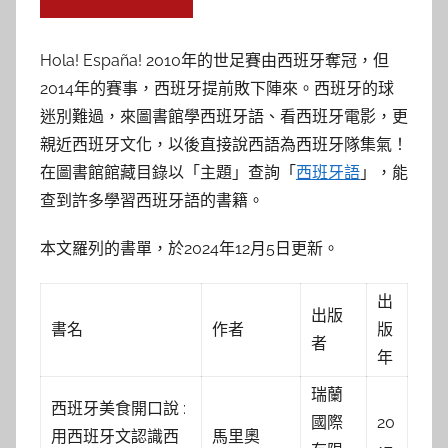
參
考
Hola! España! 2010年的世足賽由西班牙奪冠，但
2014年的賽事，西班牙提前敗下陣來。西班牙的球
服
迷別難過，來圖書館學西班牙語、看西班牙電影，更
務
親近西班牙文化，以後直接說西語為西班牙隊集氣！
在圖書館館藏目錄以「主題」查詢「
西班牙語
」，能
部
查到許多學習西班牙語的書籍。
落
本文羅列的書單，於2024年12月5日更新。
格
出
出版
書名
作者
版
者
年
瑞蘭
西班牙美食開口說 :
國際
20
用西班牙文認識西
馬里奧