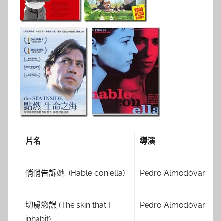
片名
導演
悄悄告訴她 (Hable con ella)
Pedro Almodóvar
切膚慾謀 (The skin that I
Pedro Almodóvar
inhabit)