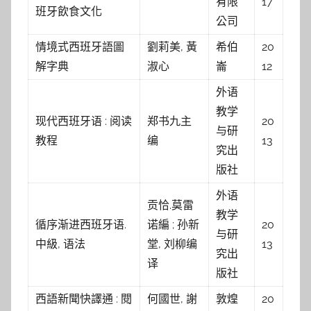
有限
17
班牙飲食文化
公司
情境式西班牙語圖
劉莉美, 黃
希伯
20
解字典
淑心
崙
12
外语
教学
现代西班牙语 : 阅读
郑书九主
20
与研
教程
编
13
究出
版社
外语
贡恰.莫雷
教学
循序渐进西班牙语.
诺編 ; 孙新
20
与研
中級, 语法
堂, 刘柳编
13
究出
译
版社
西語新聞快譯通 : 閱
何國世, 謝
敦煌
20