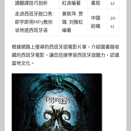
讀翻譯技巧剖析
紅貞編著
書局
12
走进西班牙脱口秀 :
黄联萍, 贾
中國
20
即学即用MP3教你
璐, 刘雅虹
紡織
11
说地道西班牙语
编著
根據網路上搜尋的西班牙語電影片單，介紹圖書館收
藏的西班牙電影，讓您迅速學習西班牙語聽力，認識
當地文化。