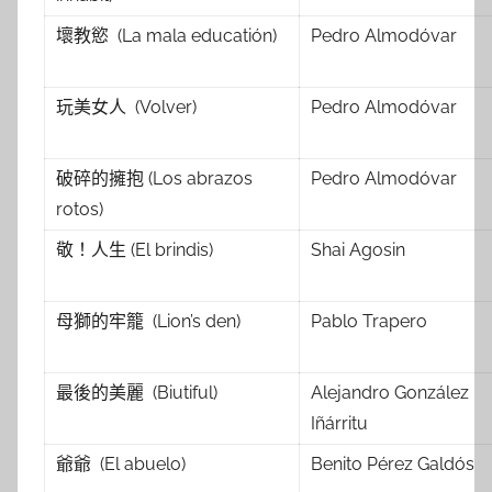
壞教慾 (La mala educatión)
Pedro Almodóvar
玩美女人 (Volver)
Pedro Almodóvar
破碎的擁抱 (Los abrazos
Pedro Almodóvar
rotos)
敬！人生 (El brindis)
Shai Agosin
母獅的牢籠 (Lion’s den)
Pablo Trapero
最後的美麗 (Biutiful)
Alejandro González
Iñárritu
爺爺 (El abuelo)
Benito Pérez Galdós