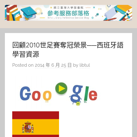
Skip
to
content
臺
灣
回顧2010世足賽奪冠榮景──西班牙語
學習資源
大
Posted on
2014 年 6 月 25 日
by
libtul
學
圖
書
館