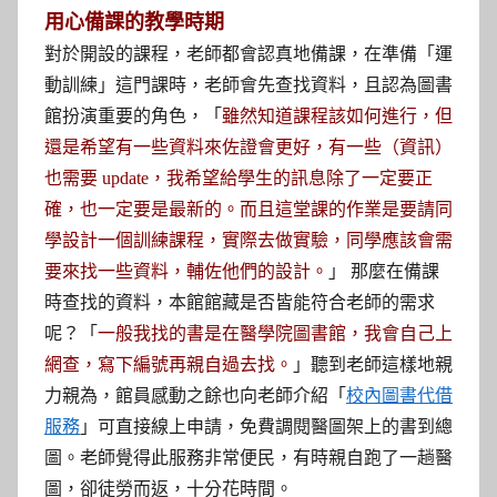
用心備課的教學時期
對於開設的課程，老師都會認真地備課，在準備「運
動訓練」這門課時，老師會先查找資料，且認為圖書
館扮演重要的角色，「
雖然知道課程該如何進行，但
還是希望有一些資料來佐證會更好，有一些（資訊）
也需要 update，我希望給學生的訊息除了一定要正
確，也一定要是最新的。而且這堂課的作業是要請同
學設計一個訓練課程，實際去做實驗，同學應該會需
」 那麼在備課
要來找一些資料，輔佐他們的設計。
時查找的資料，本館館藏是否皆能符合老師的需求
呢？「
一般我找的書是在醫學院圖書館，我會自己上
」聽到老師這樣地親
網查，寫下編號再親自過去找。
力親為，館員感動之餘也向老師介紹「
校內圖書代借
服務
」可直接線上申請，免費調閱醫圖架上的書到總
圖。老師覺得此服務非常便民，有時親自跑了一趟醫
圖，卻徒勞而返，十分花時間。