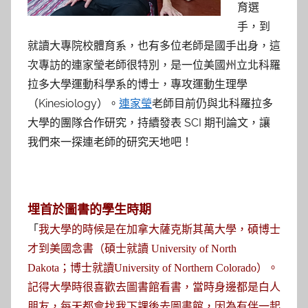
參
育選
手，到
考
就讀大專院校體育系，也有多位老師是國手出身，這
服
次專訪的連家瑩老師很特別，是一位美國州立北科羅
拉多大學運動科學系的博士，專攻運動生理學
務
（Kinesiology）。
連家瑩
老師目前仍與北科羅拉多
大學的團隊合作研究，持續發表 SCI 期刊論文，讓
部
我們來一探連老師的研究天地吧！
落
格
埋首於圖書的學生時期
「
我大學的時候是在加拿大薩克斯其萬大學，碩博士
才到美國念書（碩士就讀 University of North
Dakota；博士就讀University of Northern Colorado）。
記得大學時很喜歡去圖書館看書，當時身邊都是白人
朋友，每天都會找我下課後去圖書館，因為有伴一起