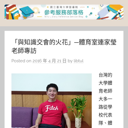
Skip
to
content
臺
灣
「與知識交會的火花」─體育室連家瑩
老師專訪
大
Posted on
2016 年 4 月 21 日
by
libtul
學
台灣的
圖
大學體
育老師
書
大多一
路從學
館
校代表
隊、體