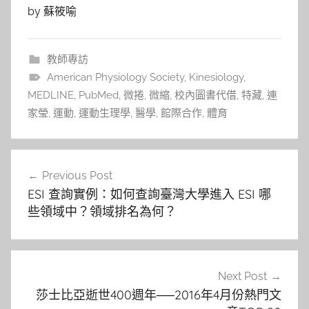
by 蘇筱喻
教師專訪
American Physiology Society
,
Kinesiology
,
MEDLINE
,
PubMed
,
微捲
,
微縮
,
校內圖書代借
,
特藏
,
連
家瑩
,
運動
,
運動生理學
,
醫學
,
館際合作
,
體育
文
Previous Post
章
ESI 查詢實例：如何查詢臺灣大學進入 ESI 哪
導
些領域中？領域排名為何？
覽
Next Post
莎士比亞逝世400週年──2016年4月份熱門文