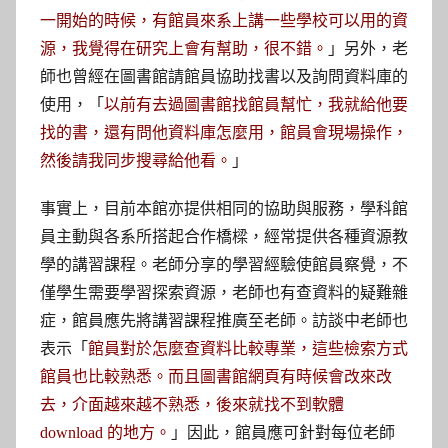
一開始的時候，有館員來系上講一些學校可以用的資
」另外，老
源，我覺得在研究上會有幫助，很不錯。
師也曾經在圖書館請館員協助找書以及詢問資料庫的
使用，「
以前有去過圖書館找館員幫忙，我就給他要
找的書，還有問他資料庫怎麼用，館員會現場操作，
」
然後請我同步搜尋給他看。
事實上，目前本館亦提供相同的協助與服務，學科館
員主動與各系所搭起合作橋樑，經常提供各種資源教
學的講習課程。老師分享的學習經驗使館員察覺，不
僅學生需要學習探索資源，老師也有查資料的疑難雜
症，館員應先將講習課程推廣至老師。訪談中老師也
表示「
館員對於怎麼查資料比較專業，這些檢索方式
館員也比較熟悉。而且圖書館網頁有時候會改來改
去，介面越來越不熟悉，後來就找不到軟體
」因此，館員應可針對每位老師
download 的地方。