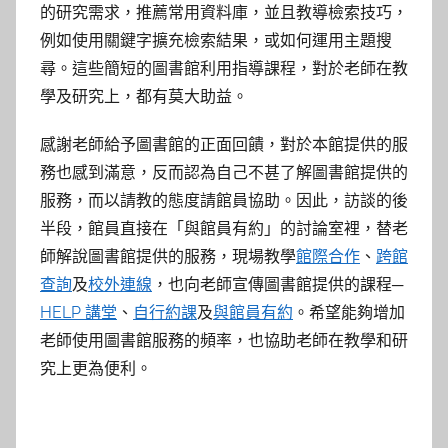
的研究需求，推薦常用資料庫，並且教導檢索技巧，
例如使用關鍵字擴充檢索結果，或如何運用主題搜
尋。這些簡短的圖書館利用指導課程，對於老師在教
學及研究上，都有莫大助益。
感謝老師給予圖書館的正面回饋，對於本館提供的服
務也感到滿意，反而認為自己不甚了解圖書館提供的
服務，而以請教的態度請館員協助。因此，訪談的後
半段，館員直接在「與館員有約」的討論室裡，替老
師解說圖書館提供的服務，現場教學
館際合作
、
跨館
查詢
及
校外連線
，也向老師宣傳圖書館提供的課程─
HELP 講堂
、
自行約課
及
與館員有約
。希望能夠增加
老師使用圖書館服務的頻率，也協助老師在教學和研
究上更為便利。