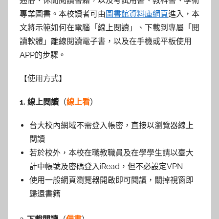
參
通俗、休閒閱讀書籍，以及考試用書、教科書、學術
本校讀者可由
圖書館資料庫網頁
進入，本
專業圖書。
考
文將示範如何在電腦「線上閱讀」、下載到專屬「閱
讀軟體」離線閱讀電子書，以及在手機或平板使用
服
APP的步驟。
務
【使用方式】
部
1. 線上閱讀
（
線上看
）
落
台大校內網域不需登入帳密，直接以瀏覽器線上
閱讀
格
若於校外，本校在職教職員及在學學生請以臺大
計中帳號及密碼登入iRead，但不必設定VPN
使用一般網頁瀏覽器開啟即可閱讀，關掉視窗即
歸還書籍