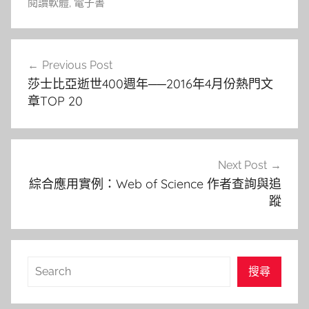
閱讀軟體
,
電子書
文
Previous Post
章
莎士比亞逝世400週年──2016年4月份熱門文
導
章TOP 20
覽
Next Post
綜合應用實例：Web of Science 作者查詢與追
蹤
搜
搜尋
尋