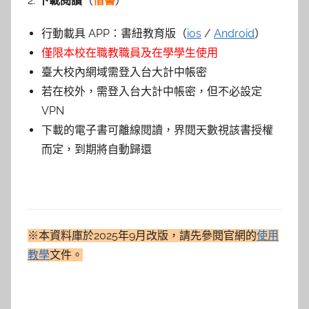
2.
下載閱讀
（
借書
）
行動載具 APP：書紐教育版（
ios
/
Android
）
僅限本校在職教職員及在學學生使用
臺大校內網域需登入台大計中帳密
若在校外，需登入台大計中帳密，但不必設定
VPN
下載的電子書可離線閱讀，界閱天數視該書授權
而定，到期將自動歸還
※本資料庫於2025年9月改版，請先參閱官網的
使用
教學
文件。