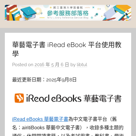
Skip
to
content
臺
灣
華藝電子書 iRead eBook 平台使用教
學
大
Posted on
2016 年 5 月 6 日
by
libtul
學
最近更新日期：2025年9月8日
圖
書
館
iRead eBooks 華藝電子書
為中文電子書平台（舊
名：airitiBooks 華藝中文電子書），收錄多種主題的