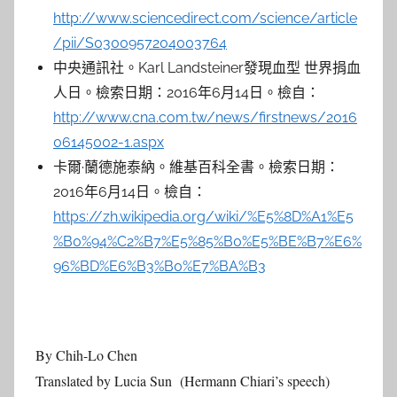
http://www.sciencedirect.com/science/article
/pii/S0300957204003764
中央通訊社。Karl Landsteiner發現血型 世界捐血
人日。檢索日期：2016年6月14日。檢自：
http://www.cna.com.tw/news/firstnews/2016
06145002-1.aspx
卡爾·蘭德施泰納。維基百科全書。檢索日期：
2016年6月14日。檢自：
https://zh.wikipedia.org/wiki/%E5%8D%A1%E5
%B0%94%C2%B7%E5%85%B0%E5%BE%B7%E6%
96%BD%E6%B3%B0%E7%BA%B3
By Chih-Lo Chen
Translated by Lucia Sun (Hermann Chiari’s speech)