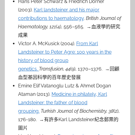
Hans Peter Schwarz & Friedrich Dorner
(2003).
Karl landsteiner and his major
contributions to haematology
.
British Journal of
Haematology, 121
(4), 556–565. →血液學的研究
成果
Victor A. McKusick (2004).
From Karl
Landsteiner to Peter Agre: 100 years in the
history of blood group
genetics.
Transfusion, 44
(9), 1370–1376. →回顧
血型基因科學的百年歷史發展
Emine Elif Vatanoglu Lutz & Ahmet Dogan
Ataman (2013).
Medicine in philately, Karl
Landsteiner: the father of blood
grouping.
Turkish Journal of Biochemistry, 38
(2),
176-180. →有許多Karl Landsteiner紀念郵票的
圖片