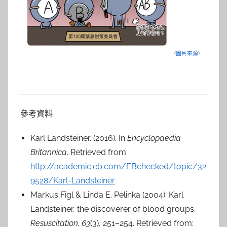
(
圖片來源
)
參考資料
Karl Landsteiner. (2016). In
Encyclopaedia
Britannica
. Retrieved from
http://academic.eb.com/EBchecked/topic/32
9528/Karl-Landsteiner
Markus Figl & Linda E. Pelinka (2004). Karl
Landsteiner, the discoverer of blood groups.
Resuscitation, 63
(3), 251–254. Retrieved from: