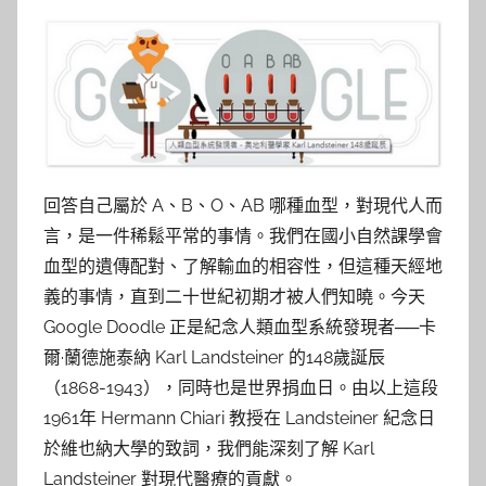
參
考
服
務
部
回答自己屬於 A、B、O、AB 哪種血型，對現代人而
言，是一件稀鬆平常的事情。我們在國小自然課學會
落
血型的遺傳配對、了解輸血的相容性，但這種天經地
義的事情，直到二十世紀初期才被人們知曉。今天
格
Google Doodle 正是紀念人類血型系統發現者──卡
爾·蘭德施泰納 Karl Landsteiner 的148歲誕辰
（1868-1943），同時也是世界捐血日。由以上這段
1961年 Hermann Chiari 教授在 Landsteiner 紀念日
於維也納大學的致詞，我們能深刻了解 Karl
Landsteiner 對現代醫療的貢獻。