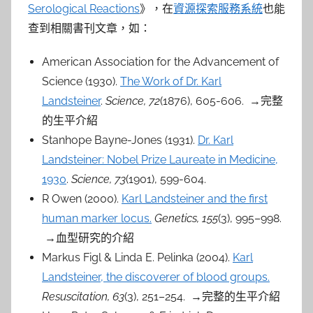
Serological Reactions
》，在
資源探索服務系統
也能
查到相關書刊文章，如：
American Association for the Advancement of
Science (1930).
The Work of Dr. Karl
Landsteiner
.
Science, 72
(1876), 605-606. →完整
的生平介紹
Stanhope Bayne-Jones (1931).
Dr. Karl
Landsteiner: Nobel Prize Laureate in Medicine,
1930
.
Science, 73
(1901), 599-604.
R Owen (2000).
Karl Landsteiner and the first
human marker locus.
Genetics, 155
(3), 995–998.
→血型研究的介紹
Markus Figl & Linda E. Pelinka (2004).
Karl
Landsteiner, the discoverer of blood groups.
Resuscitation, 63
(3), 251–254. →完整的生平介紹