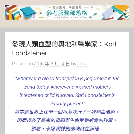
Skip
to
content
臺
灣
發現人類血型的奧地利醫學家：Karl
Landsteiner
大
Posted on
2016 年 6 月 14 日
by
libtul
學
“Wherever a blood transfusion is performed in the
圖
world today, wherever a worried mother’s
threatened child is saved, Karl Landsteiner is
書
virtually present”.
每當這世界上任何一個角落執行了一次輸血治療，
館
因而拯救了憂慮的母親與生命受到威脅的孩童，
那麼，卡爾·蘭德施泰納就在那裡。