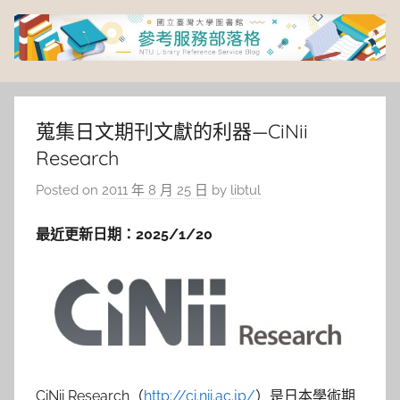
Skip
to
content
臺
灣
蒐集日文期刊文獻的利器—CiNii
Research
大
Posted on
2011 年 8 月 25 日
by
libtul
學
最近更新日期：2025/1/20
圖
書
館
CiNii Research（
http://ci.nii.ac.jp/
）是日本學術期