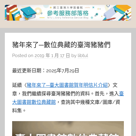
Skip
to
content
臺
灣
豬年來了─數位典藏的臺灣豬豬們
Posted on
2019 年 1 月 17 日
by
libtul
大
最近更新日期：2025年7月29日
學
延續〈
豬年來了─臺大圖書館賀年明信片介紹
〉文
圖
章，我們繼續探尋臺灣豬豬們的資料。首先，進入
臺
大圖書館數位典藏館
，查詢其中幾種文庫/圖庫/資
書
料集。
館