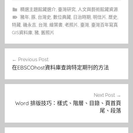
精選主題館藏選介
,
臺灣研究
,
人文與藝術館藏資源
豬年
,
豚
,
台灣史
,
數位典藏
,
日治時期
,
明信片
,
歷史
,
特藏
,
磯永吉
,
台灣
,
繪葉書
,
老照片
,
臺灣
,
臺灣百年寫真
GIS資料庫
,
豬
,
舊照片
文
Previous Post
章
在EBSCOhost資料庫查詢特定期刊的方法
導
覽
Next Post
Word 排版技巧：樣式、階層、目錄、頁首頁
尾、段落