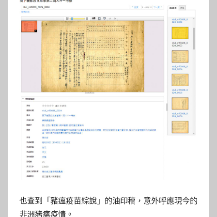
也查到「豬瘟疫苗綜說」的油印稿，意外呼應現今的
非洲豬瘟疫情。