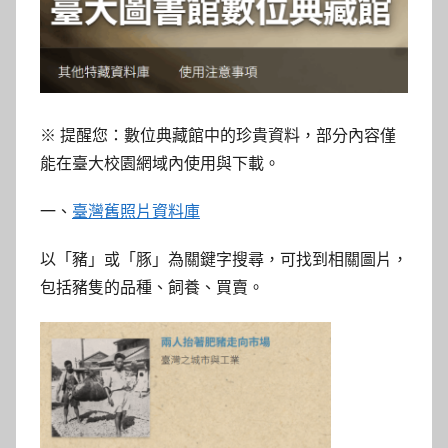
參
考
服
※ 提醒您：數位典藏館中的珍貴資料，部分內容僅
務
能在臺大校園網域內使用與下載。
部
一、
臺灣舊照片資料庫
落
以「豬」或「豚」為關鍵字搜尋，可找到相關圖片，
包括豬隻的品種、飼養、買賣。
格