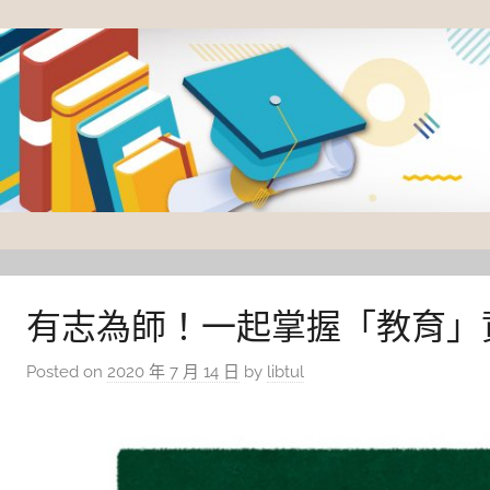
Skip
to
content
臺
灣
大
有志為師！一起掌握「教育」
學
Posted on
2020 年 7 月 14 日
by
libtul
圖
書
館