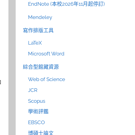
EndNote (本校2026年11月起停訂)
Mendeley
寫作排版工具
LaTeX
Microsoft Word
綜合型館藏資源
Web of Science
和
JCR
Scopus
學術評鑑
EBSCO
博碩士論文