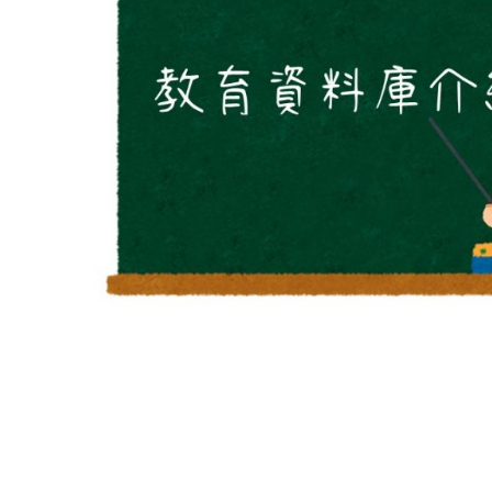
參
考
服
務
部
落
格