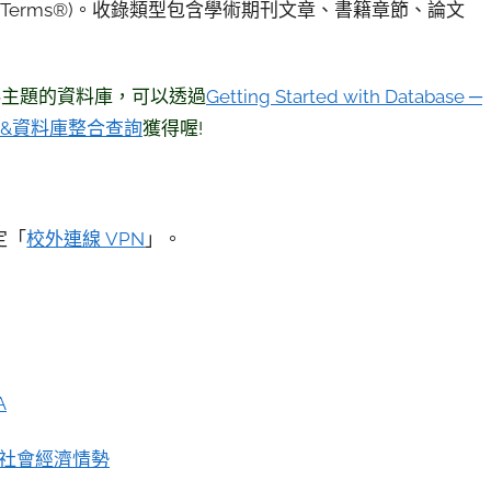
l Index Terms®)。收錄類型包含學術期刊文章、書籍章節、論文
科主題的資料庫，可以透過
Getting Started with Database ─
刊&資料庫整合查詢
獲得喔!
定「
校外連線 VPN
」。
A
全球社會經濟情勢