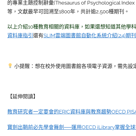
的專業主題控制辭彙(Thesaurus of Psychologica
等，文獻最早可回溯至1800年，共計逾2,500種期刊。
以上介紹10種教育相關的資料庫，如果還想知道其他學
資料庫指引
還有
SLIM雲端圖書館自動化系統介紹(24)期
小提醒：想在校外使用圖書館各項電子資源，需先設
【延伸閱讀】
教育研究者一定要會的ERIC資料庫與教育趨勢OECD PIS
寶劍出鞘前必先學會舞劍──運用OECD iLibrary掌握