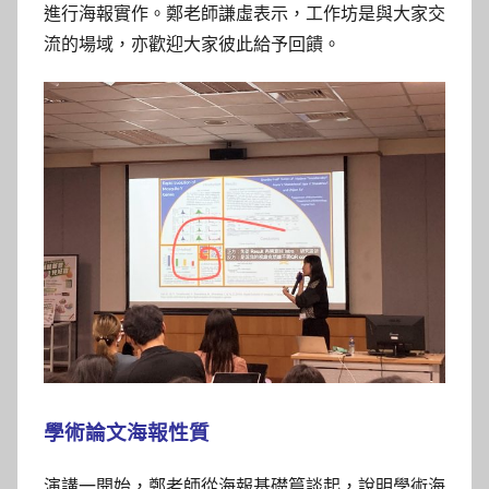
參
進行海報實作。鄭老師謙虛表示，工作坊是與大家交
考
流的場域，亦歡迎大家彼此給予回饋。
服
務
部
落
格
學術論文海報性質
演講一開始，鄭老師從海報基礎篇談起，說明學術海