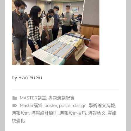
by Siao-Yu Su
MASTER講堂
,
專題演講紀實
Master講堂
,
poster
,
poster design
,
學術論文海報
,
海報設計
,
海報設計原則
,
海報設計技巧
,
海報論文
,
資訊
視覺化