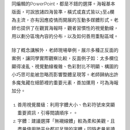
同編輯的PowerPoint，都是不錯的選擇。海報基本
版面，可說放諸四海皆準，橫式或直式皆以3至4欄
為主流，亦有因應疫情而開展的互動多媒體形式。老
師也提供了在觀賞海報時，觀者習慣性的視覺動線，
用以劃分區塊內容的分布，以及如何善用重點區域。
除了概念講解外，老師現場舉例，展示多種正反面的
案例，讓同學實際觀察比較，反面例子如：太多欄位
顯得凌亂、視覺動線複雜、色彩對比不明顯、構圖的
小巧思可能被忽略而影響整體呈現等。老師歸納出許
多魔鬼藏在細節裡的重要元素，善加運用，可為海報
加分。
善用視覺層級：利用字體大小、色彩符號來突顯
重要資訊，引導閱讀順序，。
字體：建議選擇「無襯線體」較為柔和美觀，且
盡量使用跨平台都可呈現的字體，同時考量易讀