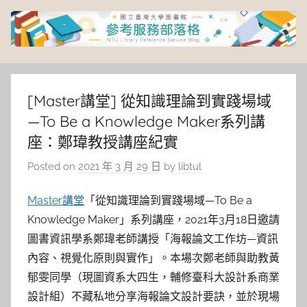
Skip
to
content
臺
灣
[Master講堂] 從知識理論到實踐場域
—To Be a Knowledge Maker系列講
大
座：鄭瑋教授講座紀實
學
Posted on
2021 年 3 月 29 日
by
libtul
圖
Master講堂
「從知識理論到實踐場域—To Be a
Knowledge Maker」系列講座，2021年3月18日邀請
書
圖書資訊學系鄭瑋老師講授「海報論文工作坊—資訊
內容、視覺化原則與實作」。本場次鄭老師與助教黃
館
郁雯同學（現圖資系大四生，輔修臺科大設計系商業
設計組）不藏私地分享海報論文設計要訣，並於現場