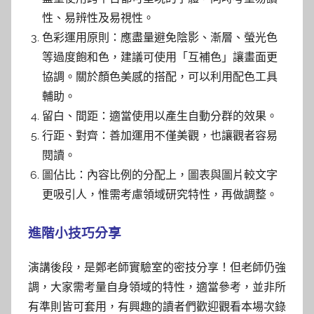
性、易辨性及易視性。
色彩運用原則：應盡量避免陰影、漸層、螢光色
等過度飽和色，建議可使用「互補色」讓畫面更
協調。關於顏色美感的搭配，可以利用配色工具
輔助。
留白、間距：適當使用以產生自動分群的效果。
行距、對齊：善加運用不僅美觀，也讓觀者容易
閱讀。
圖佔比：內容比例的分配上，圖表與圖片較文字
更吸引人，惟需考慮領域研究特性，再做調整。
進階小技巧分享
演講後段，是鄭老師實驗室的密技分享！但老師仍強
調，大家需考量自身領域的特性，適當參考，並非所
有準則皆可套用，有興趣的讀者們歡迎觀看本場次錄