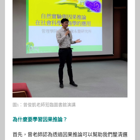
參
考
服
務
部
落
格
圖1：曾俊凱老師蒞臨圖書館演講
為什麼要學習因果推論？
首先，曾老師認為透過因果推論可以幫助我們釐清邏