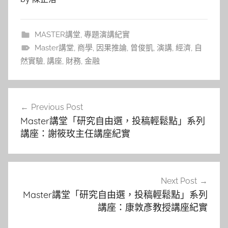
MASTER講堂
,
專題演講紀實
Master講堂
,
商學
,
因果推論
,
曾俊凱
,
演講
,
經濟
,
自
然實驗
,
講座
,
財務
,
金融
文
Previous Post
章
Master講堂「研究自由選，投稿輕鬆點」系列
導
講座：謝筱玫主任講座紀實
覽
Next Post
Master講堂「研究自由選，投稿輕鬆點」系列
講座：康敦彥教授講座紀實