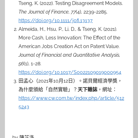
Tseng, K. (2022). Testing Disagreement Models.
The Journal of Finance, 77
(4), 2239-2285.
https://doi.org/10.1111/jofi.13137
Almeida, H., Hsu, P., Li, D., & Tseng, K. (2021).
More Cash, Less Innovation: The Effect of the
American Jobs Creation Act on Patent Value.
Journal of Financial and Quantitative Analysis,
56
(1), 1-28.
https://doi.org/10.1017/S0022109019000954
田孟心（2021年10月12日）。諾貝爾經濟學獎，
為什麼頒給「自然實驗」？
天下雜誌
，網址：
https://www.cw.com.tw/index.php/article/512
5243
by 陳芷洛