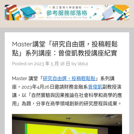
Skip
to
content
臺
灣
Master講堂「研究自由選，投稿輕鬆
點」系列講座：曾俊凱教授講座紀實
大
Posted on
2023 年 5 月 18 日
by
libtul
學
Master 講堂「
研究自由選，投稿輕鬆點
」系列講
圖
座，2023年4月26日邀請財務金融系
曾俊凱
副教授演
講，以「自然實驗與因果推論在社會科學和商學的應
書
用」為題，分享在商學領域創新的研究歷程與成果。
館