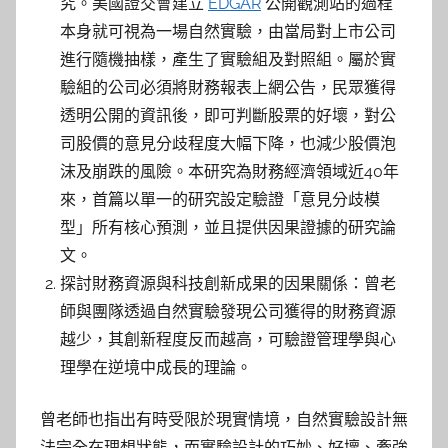
究。美國證交會建立
EDGAR
公開觀測站的過程
本身就可視為一場自然實驗，由當局對上市公司
進行隨機抽樣，產生了實驗組及對照組。屬於實
驗組的公司必須將財務報表上網公告，民眾獲得
透明公開的資訊後，即可判斷股票的好壞，對公
司股價的意見分歧程度大幅下降，也減少股價泡
沫及崩跌的風險。本研究為財務經濟領域近40年
來，首篇以單一的研究設定驗證「意見分歧模
型」所有核心預測，並且提供因果證據的研究論
文。
探討財務資源與科技創新成果的因果關係：曾老
師與團隊透過自然實驗發現公司獲得的財務資源
越少，其創新程度反而越高，可驗證管理學與心
理學在逆境中成長的理論。
曾老師也指出有時受限於現實情境，自然實驗設計無
法完全在理想狀態，而實驗設計的巧妙、好壞、牽強