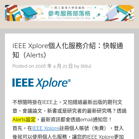
Skip
to
content
臺
灣
IEEE Xplore個人化服務介紹：快報通
知（Alerts）
大
Posted on
2026 年 4 月 21 日
by
libtul
學
圖
不想隨時掛在IEEE上，又怕錯過最新出版的期刊文
書
章、會議論文、新書或是研究者的最新研究嗎？透過
Alerts設定
，最新資訊都會透過email通知您！
館
首先，在
IEEE Xplore
註冊個人帳號（免費），登入
後就可以使用個人化服務，讓您的IEEE Xplore更加