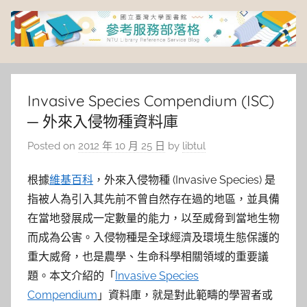
Skip
to
content
臺
灣
Invasive Species Compendium (ISC)
─ 外來入侵物種資料庫
大
Posted on
2012 年 10 月 25 日
by
libtul
學
根據
維基百科
，外來入侵物種 (Invasive Species) 是
圖
指被人為引入其先前不曾自然存在過的地區，並具備
在當地發展成一定數量的能力，以至威脅到當地生物
書
而成為公害。入侵物種是全球經濟及環境生態保護的
重大威脅，也是農學、生命科學相關領域的重要議
館
題。本文介紹的「
Invasive Species
Compendium
」資料庫，就是對此範疇的學習者或