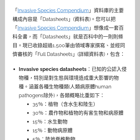
「
Invasive Species Compendium
」資料庫的主要
構成內容是「Datasheets」(資料表)。您可以把
「
Invasive Species Compendium
」想像成一套百
科全書，而「Datasheets」就是百科中的一則則條
目。現已收錄超過1,500筆由領域專家撰寫、並經同
儕審核的「Full Datasheets」(詳細資料表)，包含：
Invasive species datasheets
：已知的公認入侵
物種，特別是對生態與環境造成重大影響的物
種。涵蓋各種生物種類(人類病原體human
pathogens除外)，各類概略比重如下：
35％：植物（含水生和陸生）
30％：農作物和植物的有害生物和病原體
15％：水生動物
15％：動物病原體
5％：陸地脊椎動物