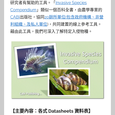
參
研究者有幫助的工具。「
Invasive Species
Compendium
」類似一個百科全書，由農學專業的
考
CABI
出版社，協同
20餘所單位(包含政府機構、非營
服
利組織、及私人單位
)，共同建置的線上參考工具。
藉由此工具，我們可深入了解特定入侵物種。
務
部
落
格
【主要內容：各式 Datasheets 資料表】