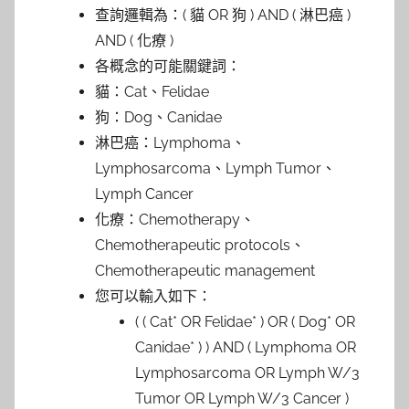
查詢邏輯為：( 貓 OR 狗 ) AND ( 淋巴癌 )
AND ( 化療 )
各概念的可能關鍵詞：
貓：Cat、Felidae
狗：Dog、Canidae
淋巴癌：Lymphoma、
Lymphosarcoma、Lymph Tumor、
Lymph Cancer
化療：Chemotherapy、
Chemotherapeutic protocols、
Chemotherapeutic management
您可以輸入如下：
( ( Cat* OR Felidae* ) OR ( Dog* OR
Canidae* ) ) AND ( Lymphoma OR
Lymphosarcoma OR Lymph W/3
Tumor OR Lymph W/3 Cancer )