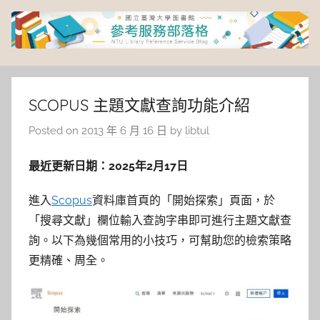
Skip
to
content
臺
灣
SCOPUS 主題文獻查詢功能介紹
Posted on
2013 年 6 月 16 日
by
libtul
大
最近更新日期：2025年2月17日
學
進入
Scopus
資料庫首頁的「開始探索」頁面，於
圖
「搜尋文獻」欄位輸入查詢字串即可進行主題文獻查
詢。以下為幾個常用的小技巧，可幫助您的檢索策略
書
更精確、周全。
館