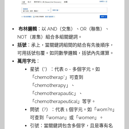
參
考
服
布林邏輯
：以 AND（交集）、OR（聯集）、
NOT（差集）組合多組關鍵詞。
務
括號
：承上，當關鍵詞組間的結合有先後順序，
可用括號包覆。如同數學邏輯，括號內先運算。
部
萬用字元
：
落
星號（*）：代表 0 ~ 多個字元。如
「chemotherap*」可查到
格
「chemotherapy」、
「chemotherapautic」、
「chemotherapeutical」等字。
問號（?）：代表 1 個字元。如「wom?n」
可查到「woman」或「women」。
引號：當關鍵詞包含多個字，且是專有名